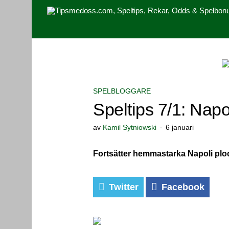
SPELBLOGGARE
Speltips 7/1: Nap
av
Kamil Sytniowski
6 januari
Fortsätter hemmastarka Napoli pl
Twitter
Facebook