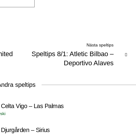
Nästa speltips
nited
Speltips 8/1: Atletic Bilbao –
Deportivo Alaves
ndra speltips
: Celta Vigo – Las Palmas
ski
: Djurgården – Sirius