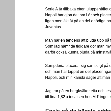
Serie A är tillbaka efter juluppehållet
Napoli har gjort det bra i år och place
ligan men åkt åt på en del onödiga po
Juventus.
Man har en tendens att bjuda upp på 
Som jag nämnde tidigare gör man myck
därför också kunna bjuda på minst två
Sampdoria placerar sig samtidigt på e
och man har tappat en del placeringar
Napoli, och min känsla säger att man in
Jag tror på en bergksäker etta och tes
till fina 1,82 x insatsen hos MrRingo,