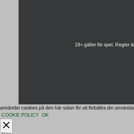
18+ gäller för spel. Regler &
använder cookies på den här sidan för att förbättra din använd
COOKIE POLICY
OK
Stäng