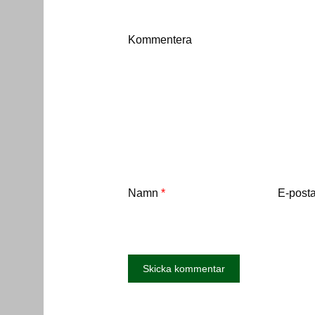
Kommentera
Namn
*
E-post