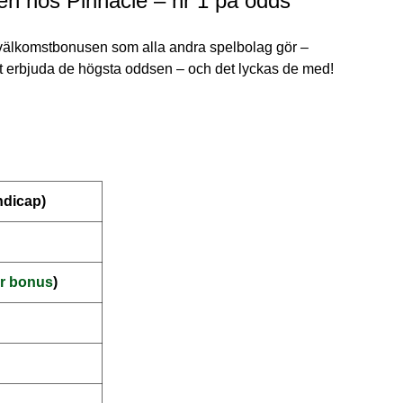
en hos Pinnacle – nr 1 på odds
 välkomstbonusen som alla andra spelbolag gör –
att erbjuda de högsta oddsen – och det lyckas de med!
ndicap)
r bonus
)