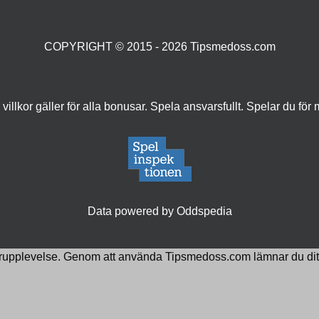
COPYRIGHT © 2015 - 2026
Tipsmedoss.com
 villkor gäller för alla bonusar. Spela ansvarsfullt. Spelar du f
Data powered by Oddspedia
arupplevelse. Genom att använda Tipsmedoss.com lämnar du ditt 