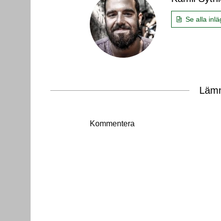
Se alla inl
Lämn
Kommentera