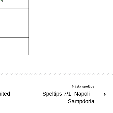
Nästa speltips
nited
Speltips 7/1: Napoli –
Sampdoria