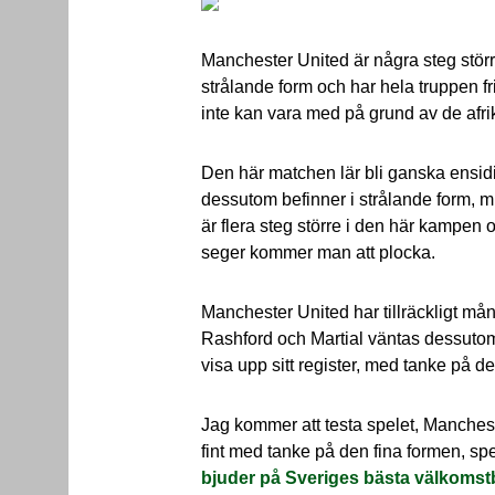
Manchester United är några steg stör
strålande form och har hela truppen fr
inte kan vara med på grund av de afr
Den här matchen lär bli ganska ensidig,
dessutom befinner i strålande form, m
är flera steg större i den här kampen
seger kommer man att plocka.
Manchester United har tillräckligt må
Rashford och Martial väntas dessutom 
visa upp sitt register, med tanke på de
Jag kommer att testa spelet, Manchest
fint med tanke på den fina formen, spe
bjuder på Sveriges bästa välkomst