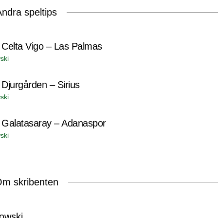
ndra speltips
: Celta Vigo – Las Palmas
ski
: Djurgården – Sirius
ski
: Galatasaray – Adanaspor
ski
m skribenten
iowski