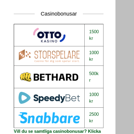
Casinobonusar
1500
kr
1000
kr
500k
r
1000
kr
2500
kr
Vill du se samtliga casinobonusar? Klicka