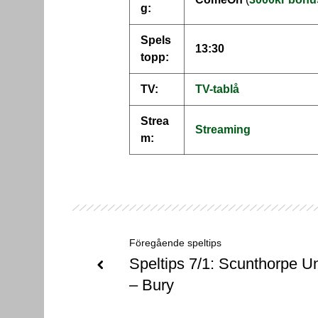
g:
Spels
13:30
topp:
TV:
TV-tablå
Strea
Streaming
m:
Föregående speltips
Speltips 7/1: Scunthorpe U
– Bury