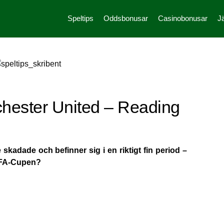
Speltips
Oddsbonusar
Casinobonusar
J
chester United – Reading
skadade och befinner sig i en riktigt fin period –
i FA-Cupen?