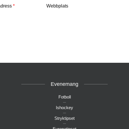
adress
*
Webbplats
Evenemang
Fotboll
Ishockey
Stryktipset
Europatipset