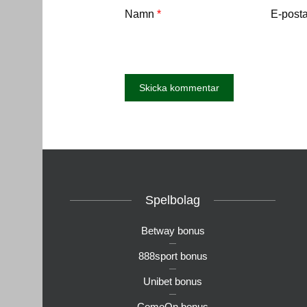
Namn
*
E-post
Spelbolag
Betway bonus
888sport bonus
Unibet bonus
ComeOn bonus