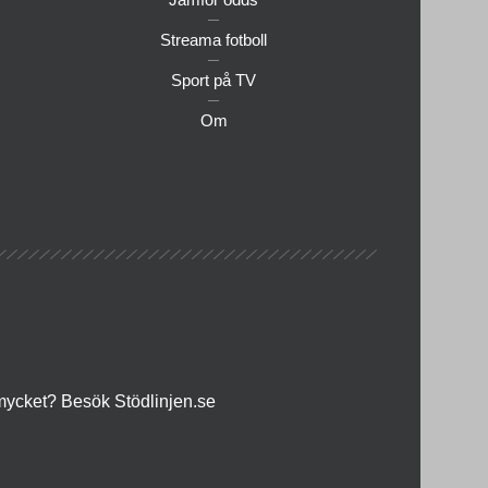
Streama fotboll
Sport på TV
Om
ör mycket? Besök
Stödlinjen.se