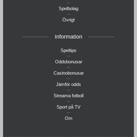
Spelbolag
Övrigt
Information
Speltips
Oddsbonusar
Casinobonusar
Jämför odds
Streama fotboll
Sport på TV
Om