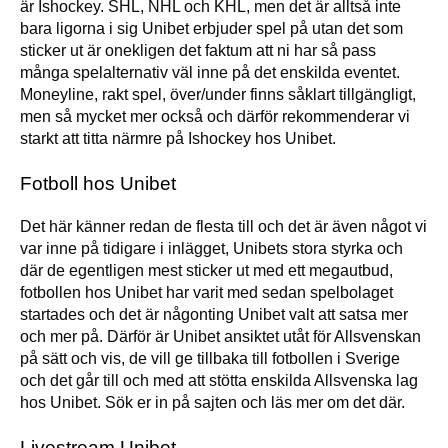
är Ishockey. SHL, NHL och KHL, men det är alltså inte
bara ligorna i sig Unibet erbjuder spel på utan det som
sticker ut är onekligen det faktum att ni har så pass
många spelalternativ väl inne på det enskilda eventet.
Moneyline, rakt spel, över/under finns såklart tillgängligt,
men så mycket mer också och därför rekommenderar vi
starkt att titta närmre på Ishockey hos Unibet.
Fotboll hos Unibet
Det här känner redan de flesta till och det är även något vi
var inne på tidigare i inlägget, Unibets stora styrka och
där de egentligen mest sticker ut med ett megautbud,
fotbollen hos Unibet har varit med sedan spelbolaget
startades och det är någonting Unibet valt att satsa mer
och mer på. Därför är Unibet ansiktet utåt för Allsvenskan
på sätt och vis, de vill ge tillbaka till fotbollen i Sverige
och det går till och med att stötta enskilda Allsvenska lag
hos Unibet. Sök er in på sajten och läs mer om det där.
Livestream Unibet