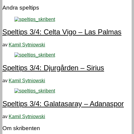
Andra speltips
Speltips 3/4: Celta Vigo – Las Palmas
av
Kamil Sytniowski
Speltips 3/4: Djurgården – Sirius
av
Kamil Sytniowski
Speltips 3/4: Galatasaray – Adanaspor
av
Kamil Sytniowski
Om skribenten