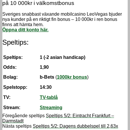
på 10 000kr i välkomstbonus
Sveriges snabbast växande mobilcasino LeoVegas bjuder
nya kunder på en riktigt fin bonus – 10 000kr i ren bonus
finns att hämta hem.
Öppna ditt konto här.
Speltips:
Speltips:
1 (-2 asian handicap)
Odds:
1,90
Bolag:
b-Bets
(
1000kr bonus
)
Spelstopp:
14:30
TV:
TV-tablå
Stream:
Streaming
Föregående speltips
Speltips 5/2: Eintracht Frankfurt –
Darmstadt
Nästa speltips
Speltips 5/2: Dagens dubbelspel till 2,63x