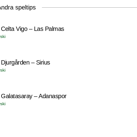
ndra speltips
: Celta Vigo – Las Palmas
ski
: Djurgården – Sirius
ski
: Galatasaray – Adanaspor
ski