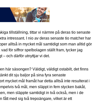
ga tillställning, tittar vi närmre på deras tio senaste
tra intressant. I nio av deras senaste tio matcher har
per alltså in mycket mål samtidigt som man alltid gör
 vad för siffror spelbolagen ställt fram, tycker jag
t – och därför utnyttjar vi det.
n här säsongen? Väldigt, väldigt ostabilt, det finns
tänkt dit sju baljor på sina fyra senaste
ycket mål framåt har detta alltså inte resulterat i
pelvis två mål, men släppt in fem stycken bakåt,
n, men släppte samtidigt in två också, men i de
tt med sig två trepoängare, vilket är ett