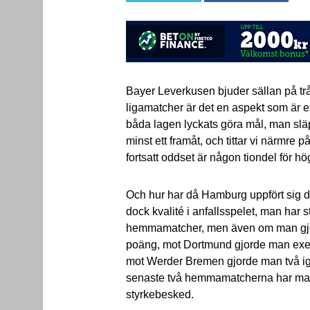
Bayer Leverkusen bjuder sällan på tråki
ligamatcher är det en aspekt som är ex
båda lagen lyckats göra mål, man släp
minst ett framåt, och tittar vi närmre på
fortsatt oddset är någon tiondel för hög
Och hur har då Hamburg uppfört sig de
dock kvalité i anfallsspelet, man har s
hemmamatcher, men även om man gjort m
poäng, mot Dortmund gjorde man exem
mot Werder Bremen gjorde man två ige
senaste två hemmamatcherna har man få
styrkebesked.