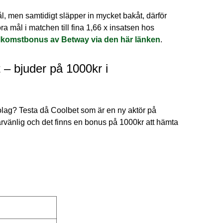
ål, men samtidigt släpper in mycket bakåt, därför
ra mål i matchen till fina 1,66 x insatsen hos
älkomstbonus av Betway via den här länken
.
 – bjuder på 1000kr i
bolag? Testa då Coolbet som är en ny aktör på
vänlig och det finns en bonus på 1000kr att hämta