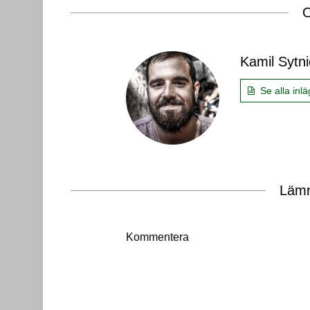
O
Kamil Sytn
Se alla inl
Lämn
Kommentera