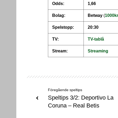
Odds:
1,66
Bolag:
Betway
(
1000k
Spelstopp:
20:30
TV:
TV-tablå
Stream:
Streaming
Föregående speltips
Speltips 3/2: Deportivo La
Coruna – Real Betis