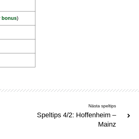
r bonus
)
Nästa speltips
Speltips 4/2: Hoffenheim –
Mainz