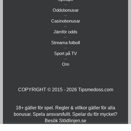
Oddsbonusar
Casinobonusar
Jämför odds
Streama fotboll
Sport på TV
Om
COPYRIGHT © 2015 - 2026
Tipsmedoss.com
18+ gäller för spel. Regler & villkor gäller för alla
bonusar. Spela ansvarsfullt. Spelar du för mycket?
Besök
Stödlinjen.se