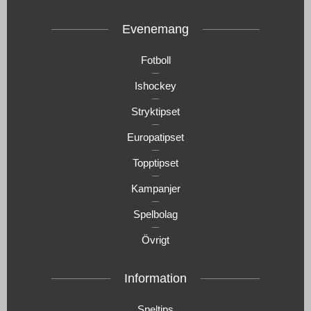
Evenemang
Fotboll
Ishockey
Stryktipset
Europatipset
Topptipset
Kampanjer
Spelbolag
Övrigt
Information
Speltips