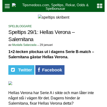
SPELBLOGGARE
Speltips 29/1: Hellas Verona –
Salernitana
av
Mustafa Satarzada
29 januari
1×2-tecken plockas ut i dagens Serie B-match –
Salernitana gästar Hellas Verona.
Twitter
Facebook
Hellas Verona har Serie A i sikte och man låter inte
något stå i vägen för det. Dagens hinder är
Salernitana, fixar Hellas Verona detta?