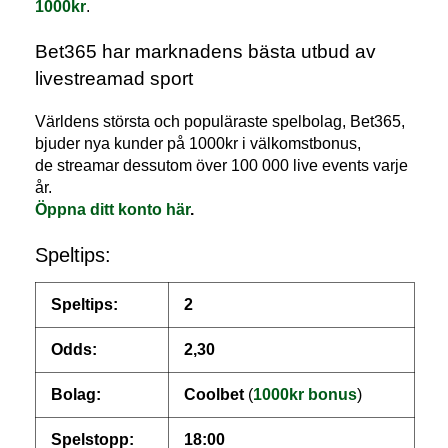
1000kr
.
Bet365 har marknadens bästa utbud av
livestreamad sport
Världens största och populäraste spelbolag, Bet365,
bjuder nya kunder på 1000kr i välkomstbonus,
de streamar dessutom över 100 000 live events varje
år.
Öppna ditt konto här
.
Speltips:
Speltips:
2
Odds:
2,30
Bolag:
Coolbet
(
1000kr bonus
)
Spelstopp:
18:00