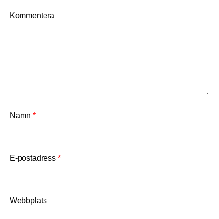
Kommentera
Namn
*
E-postadress
*
Webbplats