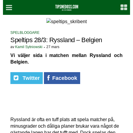
SPELBLOGGARE
Speltips 28/3: Ryssland – Belgien
av
Kamil Sytniowski
27 mars
Vi väljer sida i matchen mellan Ryssland och
Belgien.
Twitter
Facebook
Ryssland är ofta en tuff plats att spela matcher på,
minusgrader och dåliga planer brukar vara något de
gästande lagen har det tufft med. Dock spelas den