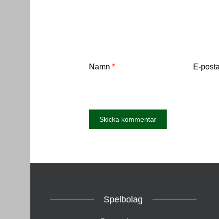
Namn
*
E-post
Spelbolag