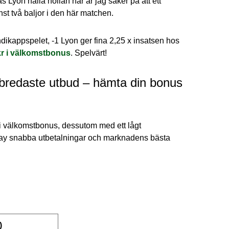
 Lyon hålla nollan här är jag säker på att ett
nst två baljor i den här matchen.
dikappspelet, -1 Lyon ger fina 2,25 x insatsen hos
r i välkomstbonus
.
Spelvärt!
redaste utbud – hämta din bonus
i välkomstbonus, dessutom med ett lågt
way snabba utbetalningar och marknadens bästa
)