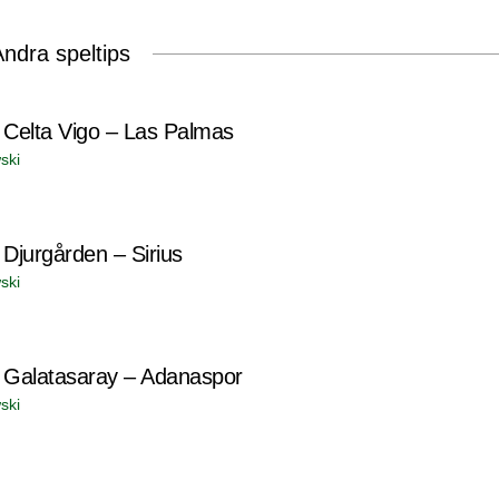
ndra speltips
: Celta Vigo – Las Palmas
ski
: Djurgården – Sirius
ski
: Galatasaray – Adanaspor
ski