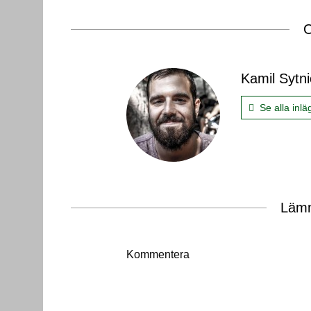
O
Kamil Sytn
Se alla inlä
Lämn
Kommentera