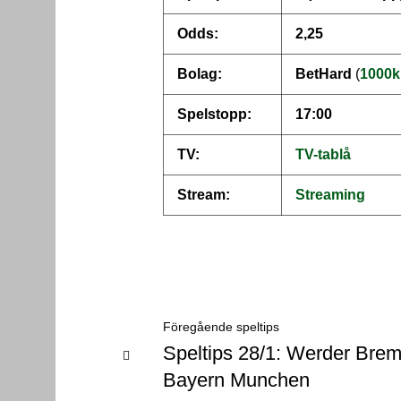
Odds:
2,25
Bolag:
BetHard
(
1000k
Spelstopp:
17:00
TV:
TV-tablå
Stream:
Streaming
Föregående speltips
Speltips 28/1: Werder Bre
Bayern Munchen