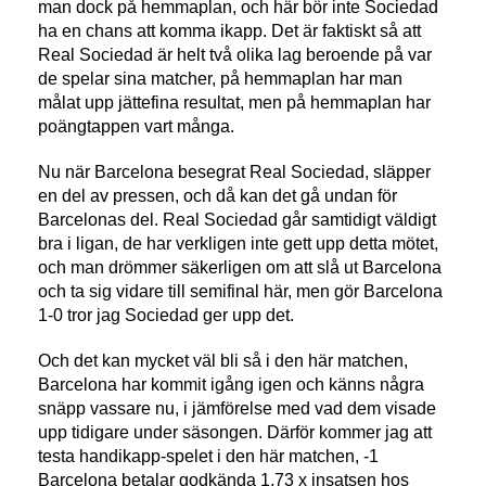
man dock på hemmaplan, och här bör inte Sociedad
ha en chans att komma ikapp. Det är faktiskt så att
Real Sociedad är helt två olika lag beroende på var
de spelar sina matcher, på hemmaplan har man
målat upp jättefina resultat, men på hemmaplan har
poängtappen vart många.
Nu när Barcelona besegrat Real Sociedad, släpper
en del av pressen, och då kan det gå undan för
Barcelonas del. Real Sociedad går samtidigt väldigt
bra i ligan, de har verkligen inte gett upp detta mötet,
och man drömmer säkerligen om att slå ut Barcelona
och ta sig vidare till semifinal här, men gör Barcelona
1-0 tror jag Sociedad ger upp det.
Och det kan mycket väl bli så i den här matchen,
Barcelona har kommit igång igen och känns några
snäpp vassare nu, i jämförelse med vad dem visade
upp tidigare under säsongen. Därför kommer jag att
testa handikapp-spelet i den här matchen, -1
Barcelona betalar godkända 1,73 x insatsen hos