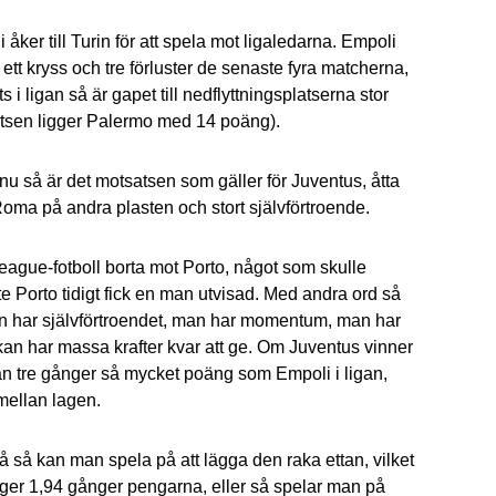
i åker till Turin för att spela mot ligaledarna. Empoli
d ett kryss och tre förluster de senaste fyra matcherna,
s i ligan så är gapet till nedflyttningsplatserna stor
atsen ligger Palermo med 14 poäng).
 nu så är det motsatsen som gäller för Juventus, åtta
 Roma på andra plasten och stort självförtroende.
gue-fotboll borta mot Porto, något som skulle
e Porto tidigt fick en man utvisad. Med andra ord så
man har självförtroendet, man har momentum, man har
ckan har massa krafter kvar att ge. Om Juventus vinner
 tre gånger så mycket poäng som Empoli i ligan,
 mellan lagen.
 så kan man spela på att lägga den raka ettan, vilket
er 1,94 gånger pengarna, eller så spelar man på