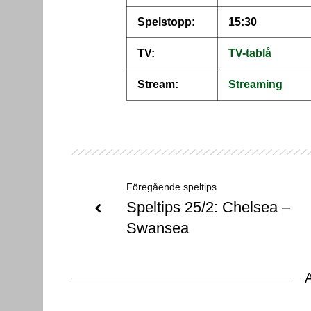
Spelstopp:
15:30
TV:
TV-tablå
Stream:
Streaming
Föregående speltips
Speltips 25/2: Chelsea –
Swansea
A