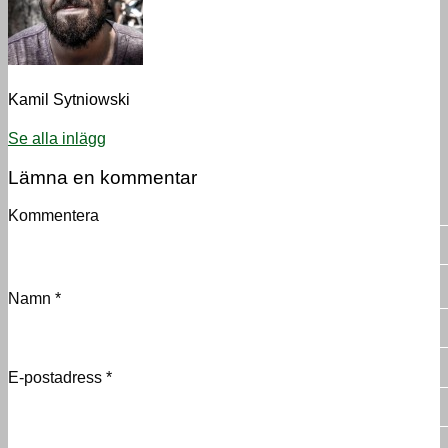
Kamil Sytniowski
Se alla inlägg
Lämna en kommentar
Kommentera
Namn
*
E-postadress
*