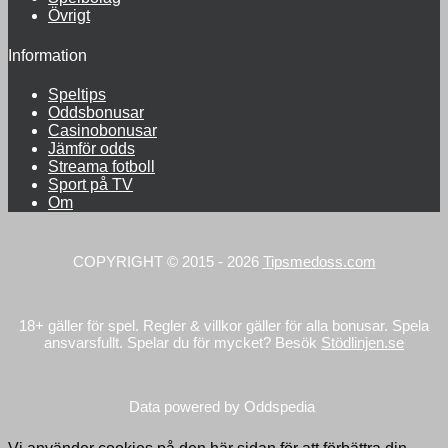
Övrigt
Information
Speltips
Oddsbonusar
Casinobonusar
Jämför odds
Streama fotboll
Sport på TV
Om
COPYRIGHT © 2015 - 2026
Tipsmedoss.com
18+ gäller för spel. Regler & villkor gäller för alla bonusar. Spela
ansvarsfullt. Spelar du för mycket? Besök
Stödlinjen.se
Data powered by Oddspedia