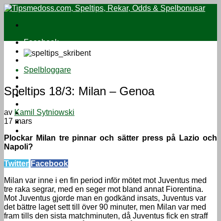
Facebook
Twitter
Instagram
Spelbloggare
Speltips
Oddsbonusar
Speltips 18/3: Milan – Genoa
Casinobonusar
Jämför odds
av
Kamil Sytniowski
Streama fotboll
17 mars
Sport på TV
Om
Plockar Milan tre pinnar och sätter press på Lazio och
Napoli?
Twitter
Facebook
Milan var inne i en fin period inför mötet mot Juventus med
tre raka segrar, med en seger mot bland annat Fiorentina.
Mot Juventus gjorde man en godkänd insats, Juventus var
det bättre laget sett till över 90 minuter, men Milan var med
fram tills den sista matchminuten, då Juventus fick en straff