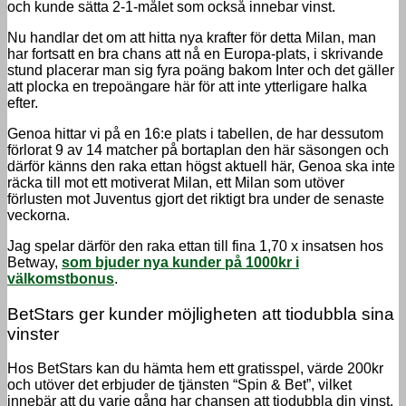
och kunde sätta 2-1-målet som också innebar vinst.
Nu handlar det om att hitta nya krafter för detta Milan, man
har fortsatt en bra chans att nå en Europa-plats, i skrivande
stund placerar man sig fyra poäng bakom Inter och det gäller
att plocka en trepoängare här för att inte ytterligare halka
efter.
Genoa hittar vi på en 16:e plats i tabellen, de har dessutom
förlorat 9 av 14 matcher på bortaplan den här säsongen och
därför känns den raka ettan högst aktuell här, Genoa ska inte
räcka till mot ett motiverat Milan, ett Milan som utöver
förlusten mot Juventus gjort det riktigt bra under de senaste
veckorna.
Jag spelar därför den raka ettan till fina 1,70 x insatsen hos
Betway,
som bjuder nya kunder på 1000kr i
välkomstbonus
.
BetStars ger kunder möjligheten att tiodubbla sina
vinster
Hos BetStars kan du hämta hem ett gratisspel, värde 200kr
och utöver det erbjuder de tjänsten “Spin & Bet”, vilket
innebär att du varje gång har chansen att tiodubbla din vinst.