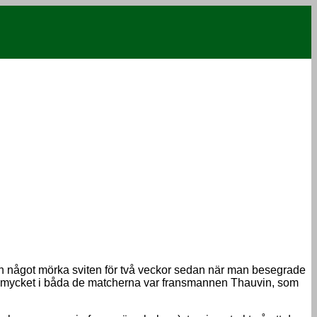
n något mörka sviten för två veckor sedan när man besegrade
a mycket i båda de matcherna var fransmannen Thauvin, som