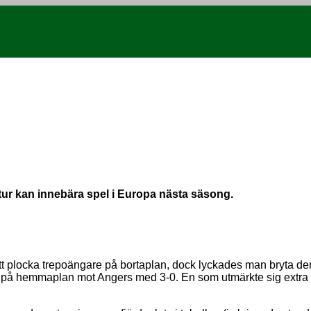
in tur kan innebära spel i Europa nästa säsong.
t plocka trepoängare på bortaplan, dock lyckades man bryta de
st på hemmaplan mot Angers med 3-0. En som utmärkte sig extr