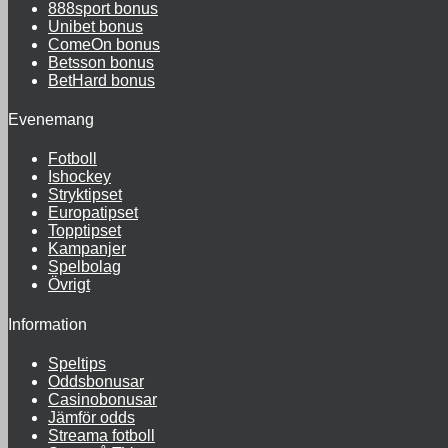
888sport bonus
Unibet bonus
ComeOn bonus
Betsson bonus
BetHard bonus
Evenemang
Fotboll
Ishockey
Stryktipset
Europatipset
Topptipset
Kampanjer
Spelbolag
Övrigt
Information
Speltips
Oddsbonusar
Casinobonusar
Jämför odds
Streama fotboll