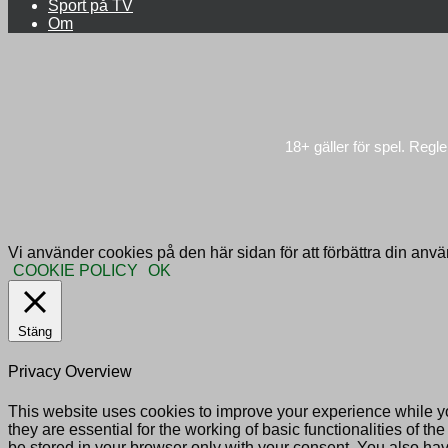
Sport på TV
Om
18+ gäller för spel. Regl
Vi använder cookies på den här sidan för att förbättra din an
COOKIE POLICY
OK
Stäng
Privacy Overview
This website uses cookies to improve your experience while yo
they are essential for the working of basic functionalities of 
be stored in your browser only with your consent. You also hav