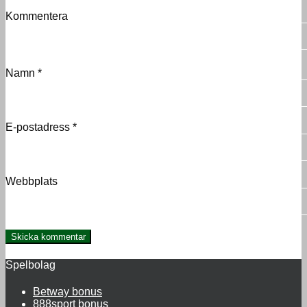
Kommentera
Namn
*
E-postadress
*
Webbplats
Spelbolag
Betway bonus
888sport bonus