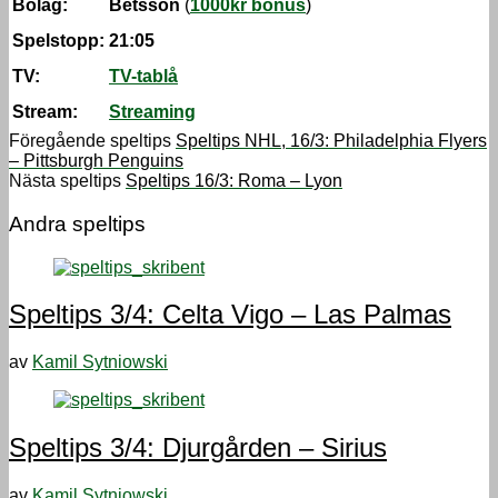
Bolag:
Betsson
(
1000kr bonus
)
Spelstopp:
21:05
TV:
TV-tablå
Stream:
Streaming
Föregående speltips
Speltips NHL, 16/3: Philadelphia Flyers
– Pittsburgh Penguins
Nästa speltips
Speltips 16/3: Roma – Lyon
Andra speltips
Speltips 3/4: Celta Vigo – Las Palmas
av
Kamil Sytniowski
Speltips 3/4: Djurgården – Sirius
av
Kamil Sytniowski