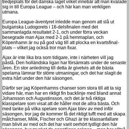
tredjeplats för det danska laget vilket innebär att man kvalade
sig in till Europa League – och här kan man verkligen
utmana.
Europa League-äventyret inledde man genom att slå ut
bulgariska Ludogorets i 16-delsfinalen med det
sammanlagda resultatet 2-1, och under förra veckan
besegrade man Ajax med 2-1 på hemmaplan, och
Köpenhamn är nu på god väg till att plocka en kvartsfinal-
plats – vilket jag också tror man fixar.
Ajax är inte lika bra som tidigare, inte i närheten vill jag
påstå. Den holländska ligan har försämrats under de senaste
åren. En stor anledning till detta är givetvis att de bästa
spelarna lämnar för större utmaningar, och det har slagit de
extra hårt under den här säsongen.
Därför ser jag Köpenhamns chanser som stora till att ta sig
vidare här, man har en riktigt fin backlinje med bland annat
Johansson och Augustinsson, och det är två riktiga
klasspelare som visat att de håller mot de allra bästa. Och
med tanke på vilka spelare som Ajax blev av med inför
säsongen, tror jag de kommer få det riktigt tufft med att skapa
målchanser, Milik, Fischer och Ghazi är tre klassanfallare
man blivit av med och det har varit oerhört tydligt den här