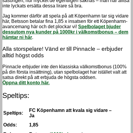
säsongen, hur mycket de egentligen saknas – man har alltså
inte lyckats ersätta dessa lirare så bra.
Jag kommer därför att spela på att Köpenhamn tar sig vidare
här, Betsson betalar fina 1,85 x insatsen för ett Köpenhamn-
avancemang här och det plockar vi!
Spelbolaget bjuder
dessutom nya kunder på 1000kr i välkomstbonus – dem
hämtar ni här
.
Alla storspelare! Vänd er till Pinnacle – erbjuder
alltid högst odds
Pinnacle erbjuder inte den klassiska välkomstbonus (100%
på din första insättning), utan spelbolaget har istället valt att
satsa direkt på att erbjuda de högsta oddsen.
Öppna ditt konto här.
Speltips:
FC Köpenhamn att kvala sig vidare –
Speltips:
Ja
Odds:
1,85