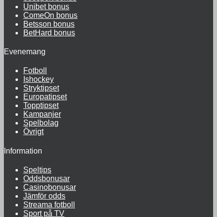
Unibet bonus
ComeOn bonus
Betsson bonus
BetHard bonus
Evenemang
Fotboll
Ishockey
Stryktipset
Europatipset
Topptipset
Kampanjer
Spelbolag
Övrigt
Information
Speltips
Oddsbonusar
Casinobonusar
Jämför odds
Streama fotboll
Sport på TV