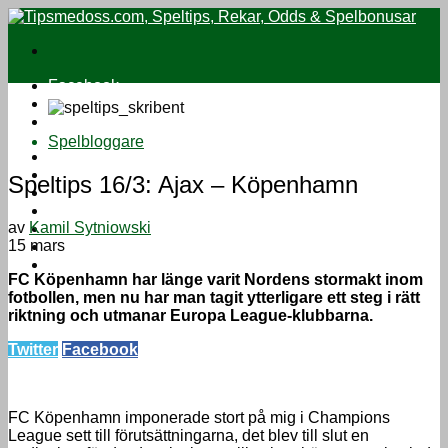
Facebook
Twitter
Instagram
Spelbloggare
Speltips
Oddsbonusar
Speltips 16/3: Ajax – Köpenhamn
Casinobonusar
Jämför odds
av
Kamil Sytniowski
Streama fotboll
15 mars
Sport på TV
Om
FC Köpenhamn har länge varit Nordens stormakt inom
fotbollen, men nu har man tagit ytterligare ett steg i rätt
riktning och utmanar Europa League-klubbarna.
Twitter
Facebook
FC Köpenhamn imponerade stort på mig i Champions
League sett till förutsättningarna, det blev till slut en