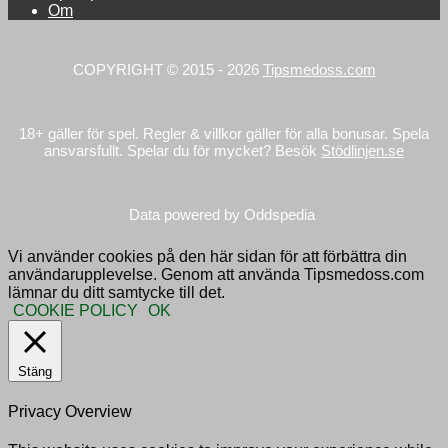
Om
COPYRIGHT © 2015 - 2026
Tipsmedoss.com
18+ gäller för spel. Regler & villkor gäller för alla bonusar. Spela
ansvarsfullt. Spelar du för mycket? Besök
Stödlinjen.se
Data powered by Oddspedia
Vi använder cookies på den här sidan för att förbättra din
användarupplevelse. Genom att använda Tipsmedoss.com
lämnar du ditt samtycke till det.
COOKIE POLICY
OK
Stäng
Privacy Overview