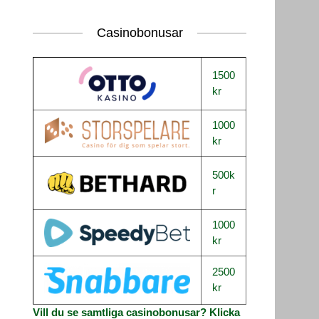
Casinobonusar
1500
kr
1000
kr
500k
r
1000
kr
2500
kr
Vill du se samtliga casinobonusar? Klicka