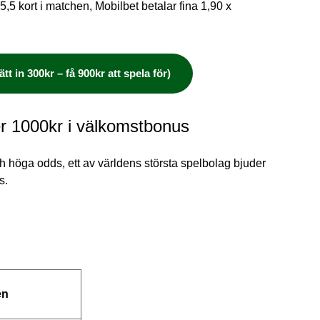
5,5 kort i matchen, Mobilbet betalar fina 1,90 x
t in 300kr – få 900kr att spela för)
r 1000kr i välkomstbonus
 höga odds, ett av världens största spelbolag bjuder
s.
en