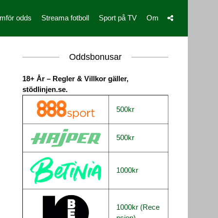
mför odds
Streama fotboll
Sport på TV
Om
Oddsbonusar
18+ År – Regler & Villkor gäller,
stödlinjen.se.
500kr
500kr
1000kr
1000kr
(Rece
nsion)