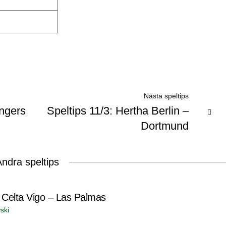
Nästa speltips
Angers
Speltips 11/3: Hertha Berlin –
Dortmund
ndra speltips
: Celta Vigo – Las Palmas
ski