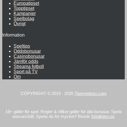
Europatipset
Topptipset
Kampanjer
Spelbolag
Övrigt
Information
Speltips
Oddsbonusar
Casinobonusar
Jämför odds
Streama fotboll
Sport på TV
Om
COPYRIGHT © 2015 - 2026
Tipsmedoss.com
18+ gäller för spel. Regler & villkor gäller för alla bonusar. Spela
ansvarsfullt. Spelar du för mycket? Besök
Stödlinjen.se