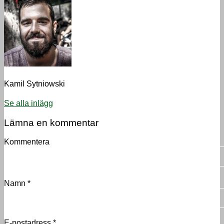
Kamil Sytniowski
Se alla inlägg
Lämna en kommentar
Kommentera
Namn
*
E-postadress
*