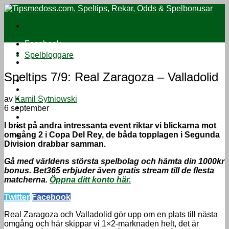
Facebook
Twitter
Spelbloggare
Instagram
Speltips 7/9: Real Zaragoza – Valladolid
Speltips
Oddsbonusar
Casinobonusar
av
Kamil Sytniowski
Jämför odds
6 september
Streama fotboll
I brist på andra intressanta event riktar vi blickarna mot
Sport på TV
omgång 2 i Copa Del Rey, de båda topplagen i Segunda
Om
Division drabbar samman.
Gå med världens största spelbolag och hämta din 1000kr
bonus. Bet365 erbjuder även gratis stream till de flesta
matcherna.
Öppna ditt konto här.
Twitter
Facebook
Real Zaragoza och Valladolid gör upp om en plats till nästa
omgång och här skippar vi 1×2-marknaden helt, det är