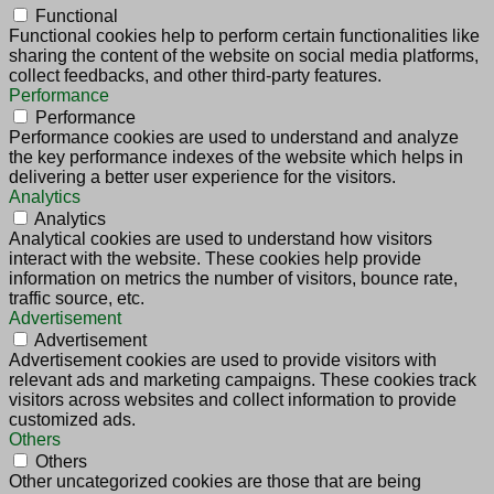
Functional
Functional cookies help to perform certain functionalities like
sharing the content of the website on social media platforms,
collect feedbacks, and other third-party features.
Performance
Performance
Performance cookies are used to understand and analyze
the key performance indexes of the website which helps in
delivering a better user experience for the visitors.
Analytics
Analytics
Analytical cookies are used to understand how visitors
interact with the website. These cookies help provide
information on metrics the number of visitors, bounce rate,
traffic source, etc.
Advertisement
Advertisement
Advertisement cookies are used to provide visitors with
relevant ads and marketing campaigns. These cookies track
visitors across websites and collect information to provide
customized ads.
Others
Others
Other uncategorized cookies are those that are being