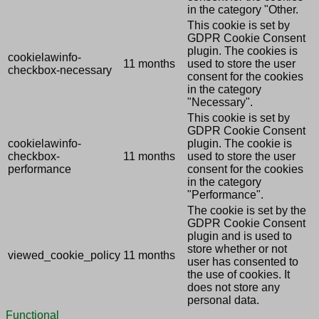
in the category "Other.
This cookie is set by
GDPR Cookie Consent
plugin. The cookies is
cookielawinfo-
11 months
used to store the user
checkbox-necessary
consent for the cookies
in the category
"Necessary".
This cookie is set by
GDPR Cookie Consent
cookielawinfo-
plugin. The cookie is
checkbox-
11 months
used to store the user
performance
consent for the cookies
in the category
"Performance".
The cookie is set by the
GDPR Cookie Consent
plugin and is used to
store whether or not
viewed_cookie_policy
11 months
user has consented to
the use of cookies. It
does not store any
personal data.
Functional