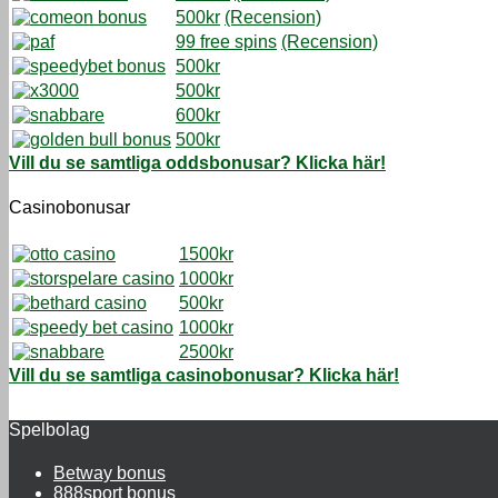
500kr
(Recension)
99 free spins
(Recension)
500kr
500kr
600kr
500kr
Vill du se samtliga oddsbonusar? Klicka här!
Casinobonusar
1500kr
1000kr
500kr
1000kr
2500kr
Vill du se samtliga casinobonusar? Klicka här!
Spelbolag
Betway bonus
888sport bonus