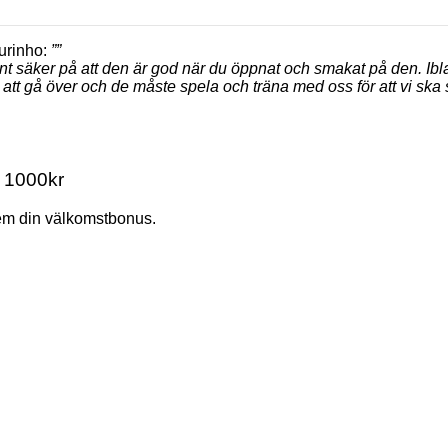
ourinho:
””
nt säker på att den är god när du öppnat och smakat på den. I
ro att gå över och de måste spela och träna med oss för att vi s
 1000kr
hem din välkomstbonus.