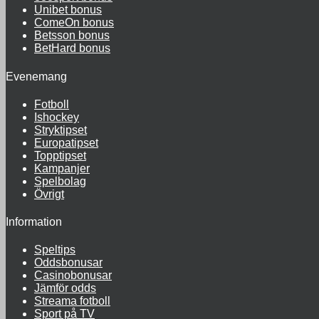
Unibet bonus
ComeOn bonus
Betsson bonus
BetHard bonus
Evenemang
Fotboll
Ishockey
Stryktipset
Europatipset
Topptipset
Kampanjer
Spelbolag
Övrigt
Information
Speltips
Oddsbonusar
Casinobonusar
Jämför odds
Streama fotboll
Sport på TV