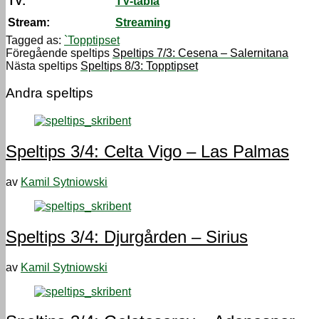
TV:
TV-tablå
Stream:
Streaming
Tagged as:
`Topptipset
Föregående speltips
Speltips 7/3: Cesena – Salernitana
Nästa speltips
Speltips 8/3: Topptipset
Andra speltips
Speltips 3/4: Celta Vigo – Las Palmas
av
Kamil Sytniowski
Speltips 3/4: Djurgården – Sirius
av
Kamil Sytniowski