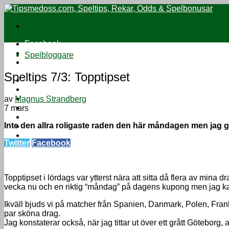
Facebook
Twitter
Spelbloggare
Instagram
Speltips 7/3: Topptipset
Speltips
Oddsbonusar
Casinobonusar
av
Magnus Strandberg
Jämför odds
7 mars
Streama fotboll
Inte den allra roligaste raden den här måndagen men jag ge
Sport på TV
Om
Twitter
Facebook
Topptipset i lördags var ytterst nära att sitta då flera av min
vecka nu och en riktig “måndag” på dagens kupong men jag kas
Ikväll bjuds vi på matcher från Spanien, Danmark, Polen, Frankr
par sköna drag.
Jag konstaterar också, när jag tittar ut över ett grått Götebor