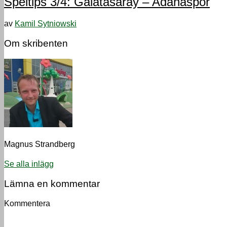
Speltips 3/4: Galatasaray – Adanaspor
av
Kamil Sytniowski
Om skribenten
Magnus Strandberg
Se alla inlägg
Lämna en kommentar
Kommentera