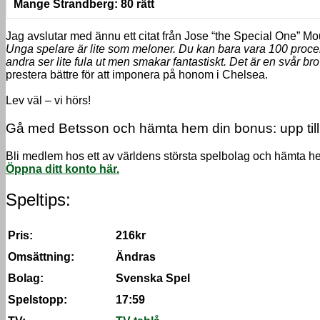
Mange Strandberg: 80 rätt
Jag avslutar med ännu ett citat från Jose “the Special One” M
Unga spelare är lite som meloner. Du kan bara vara 100 proce
andra ser lite fula ut men smakar fantastiskt. Det är en svår b
prestera bättre för att imponera på honom i Chelsea.
Lev väl – vi hörs!
Gå med Betsson och hämta hem din bonus: upp till
Bli medlem hos ett av världens största spelbolag och hämta 
Öppna ditt konto här.
Speltips:
Pris:
216kr
Omsättning:
Ändras
Bolag:
Svenska Spel
Spelstopp:
17:59