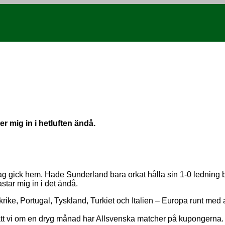
r mig in i hetluften ändå.
a drag gick hem. Hade Sunderland bara orkat hålla sin 1-0 ledning
tar mig in i det ändå.
ike, Portugal, Tyskland, Turkiet och Italien – Europa runt med an
g, att vi om en dryg månad har Allsvenska matcher på kupongerna.