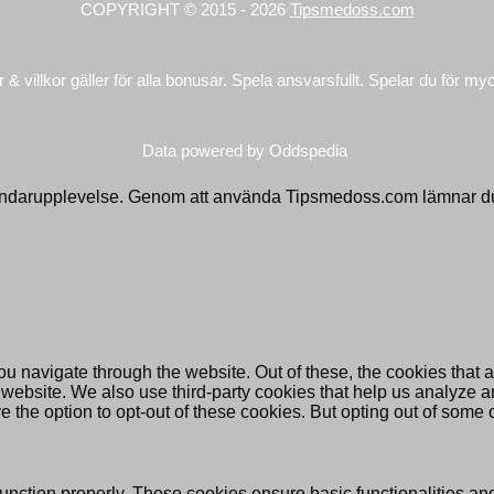
COPYRIGHT © 2015 - 2026
Tipsmedoss.com
er & villkor gäller för alla bonusar. Spela ansvarsfullt. Spelar du för 
Data powered by Oddspedia
vändarupplevelse. Genom att använda Tipsmedoss.com lämnar du d
u navigate through the website. Out of these, the cookies that 
the website. We also use third-party cookies that help us analyz
e the option to opt-out of these cookies. But opting out of some
function properly. These cookies ensure basic functionalities an