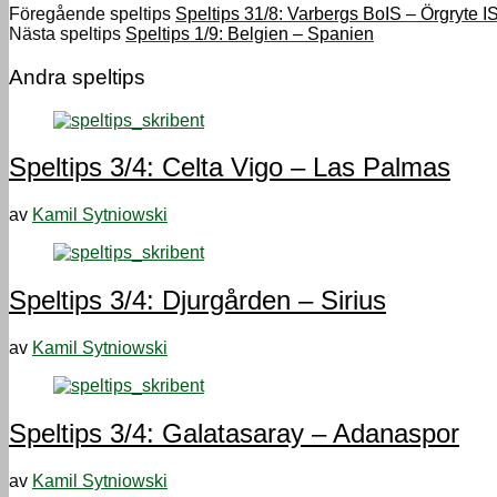
Föregående speltips
Speltips 31/8: Varbergs BoIS – Örgryte I
Nästa speltips
Speltips 1/9: Belgien – Spanien
Andra speltips
Speltips 3/4: Celta Vigo – Las Palmas
av
Kamil Sytniowski
Speltips 3/4: Djurgården – Sirius
av
Kamil Sytniowski
Speltips 3/4: Galatasaray – Adanaspor
av
Kamil Sytniowski