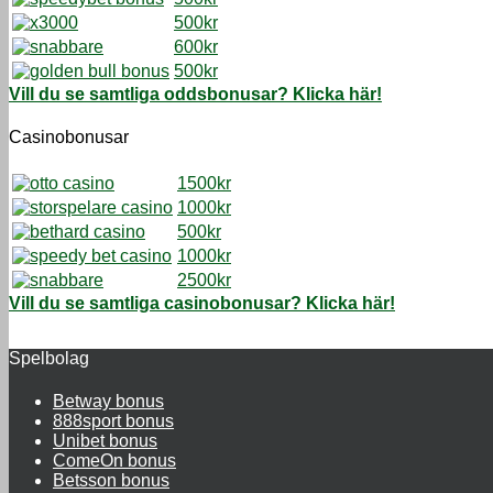
500kr
600kr
500kr
Vill du se samtliga oddsbonusar? Klicka här!
Casinobonusar
1500kr
1000kr
500kr
1000kr
2500kr
Vill du se samtliga casinobonusar? Klicka här!
Spelbolag
Betway bonus
888sport bonus
Unibet bonus
ComeOn bonus
Betsson bonus