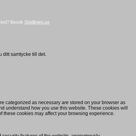
mycket? Besök
Stödlinjen.se
itt samtycke till det.
are categorized as necessary are stored on your browser as
e and understand how you use this website. These cookies will
 of these cookies may affect your browsing experience.
d security features of the website, anonymously.