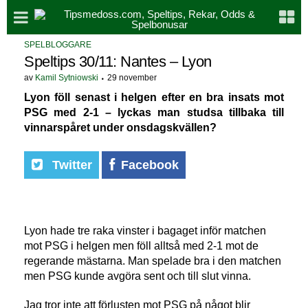
SPELBLOGGARE
Speltips 30/11: Nantes – Lyon
av
Kamil Sytniowski
29 november
Lyon föll senast i helgen efter en bra insats mot
PSG med 2-1 – lyckas man studsa tillbaka till
vinnarspåret under onsdagskvällen?
Twitter
Facebook
Lyon hade tre raka vinster i bagaget inför matchen
mot PSG i helgen men föll alltså med 2-1 mot de
regerande mästarna. Man spelade bra i den matchen
men PSG kunde avgöra sent och till slut vinna.
Jag tror inte att förlusten mot PSG på något blir