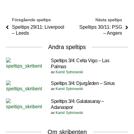
Föregående speltips
Nästa speltips
Speltips 29/11: Liverpool
Speltips 30/11: PSG
– Leeds
– Angers
Andra speltips
Speltips 3/4: Celta Vigo – Las
Palmas
av
Kamil Sytniowski
Speltips 3/4: Djurgården – Sirius
av
Kamil Sytniowski
Speltips 3/4: Galatasaray –
Adanaspor
av
Kamil Sytniowski
Om skribenten