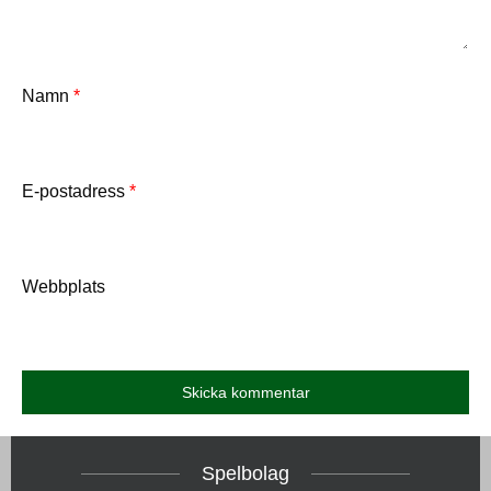
Namn
*
E-postadress
*
Webbplats
Spelbolag