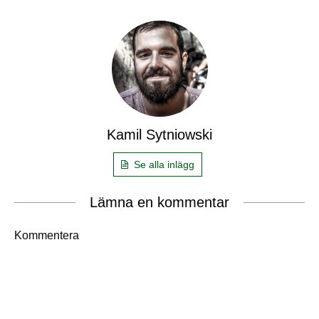
Kamil Sytniowski
Se alla inlägg
Lämna en kommentar
Kommentera