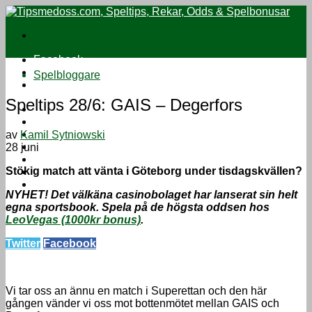
Facebook
Twitter
Spelbloggare
Instagram
Speltips 28/6: GAIS – Degerfors
Speltips
Oddsbonusar
Casinobonusar
av
Kamil Sytniowski
Jämför odds
28 juni
Streama fotboll
Stökig match att vänta i Göteborg under tisdagskvällen?
Sport på TV
Om
NYHET!
Det välkäna casinobolaget har lanserat sin helt
egna sportsbook. Spela på de högsta oddsen hos
LeoVegas (1000kr bonus)
.
Twitter
Facebook
Vi tar oss an ännu en match i Superettan och den här
gången vänder vi oss mot bottenmötet mellan GAIS och