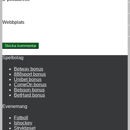
Webbplats
Spelbolag
Betway bonus
888sport bonus
Unibet bonus
ComeOn bonus
Betsson bonus
BetHard bonus
Evenemang
Fotboll
Ishockey
Stryktipset