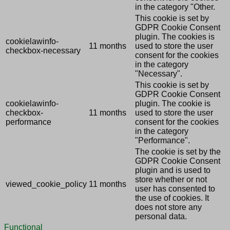
in the category "Other.
This cookie is set by
GDPR Cookie Consent
plugin. The cookies is
cookielawinfo-
11 months
used to store the user
checkbox-necessary
consent for the cookies
in the category
"Necessary".
This cookie is set by
GDPR Cookie Consent
cookielawinfo-
plugin. The cookie is
checkbox-
11 months
used to store the user
performance
consent for the cookies
in the category
"Performance".
The cookie is set by the
GDPR Cookie Consent
plugin and is used to
store whether or not
viewed_cookie_policy
11 months
user has consented to
the use of cookies. It
does not store any
personal data.
Functional