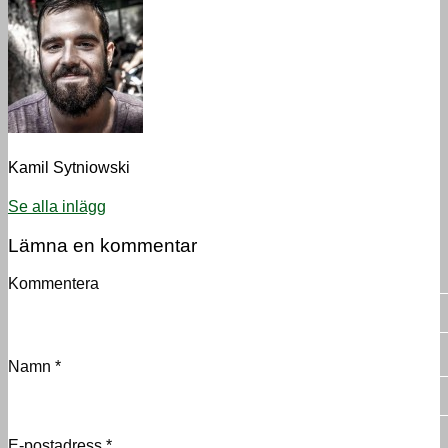
Kamil Sytniowski
Se alla inlägg
Lämna en kommentar
Kommentera
Namn
*
E-postadress
*