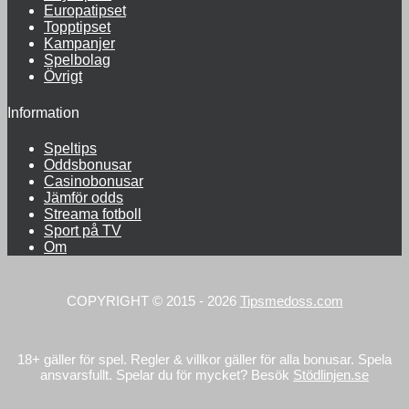
Europatipset
Topptipset
Kampanjer
Spelbolag
Övrigt
Information
Speltips
Oddsbonusar
Casinobonusar
Jämför odds
Streama fotboll
Sport på TV
Om
COPYRIGHT © 2015 - 2026
Tipsmedoss.com
18+ gäller för spel. Regler & villkor gäller för alla bonusar. Spela
ansvarsfullt. Spelar du för mycket? Besök
Stödlinjen.se