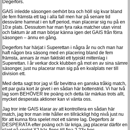
Degerfors.
GAIS inledde säsongen oerhört bra och höll sig kvar bland
de fem främsta ett tag i alla fall men har på senare tid
dessvärre hamnat i en tuff period, man placerar sig nu på en
10:e plats. Dessutom har man fyra raka matcher utan vinst
och faktum är att man börjar känna igen det GAIS från förra
säsongen – ännu en gång.
Degerfors har härjat i Superettan i några år nu och man har
haft någon bra säsong med en placering bland de fem
främsta, annars är man faktiskt ett typiskt mittenlag i
Superettan. I år verkar dock klubben gå mot en av sina sämre
säsonger, just nu placerar man sig på en kvalplats ner till
division ett.
Med detta sagt tror jag vi får bevittna en ganska tråkig match,
ett par gula kort är givet i en sådan här bottenstrid. Vi har två
lag som BEHÖVER tre poäng och detta lär märkas trots allt,
mycket desperata aktioner kan vi vänta oss.
Jag tror inte GAIS klarar av att kontrollera en sådan här
match, jag tror man inte håller en tillräckligt hög nivå just nu
för att kunna föra spelet mot ett sämre lag. Degerfors är
DESPERATA efter poäng och lär kriga, jag placerar därför en
slant på spelet X2 här, finns till fina 2.23x hos