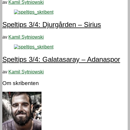
av
Kamil Sytniowski
Speltips 3/4: Djurgården – Sirius
av
Kamil Sytniowski
Speltips 3/4: Galatasaray – Adanaspor
av
Kamil Sytniowski
Om skribenten