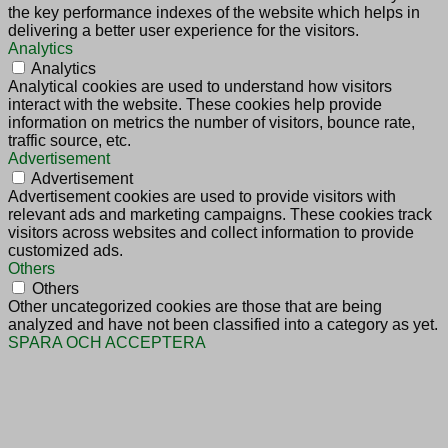
the key performance indexes of the website which helps in
delivering a better user experience for the visitors.
Analytics
Analytics
Analytical cookies are used to understand how visitors
interact with the website. These cookies help provide
information on metrics the number of visitors, bounce rate,
traffic source, etc.
Advertisement
Advertisement
Advertisement cookies are used to provide visitors with
relevant ads and marketing campaigns. These cookies track
visitors across websites and collect information to provide
customized ads.
Others
Others
Other uncategorized cookies are those that are being
analyzed and have not been classified into a category as yet.
SPARA OCH ACCEPTERA