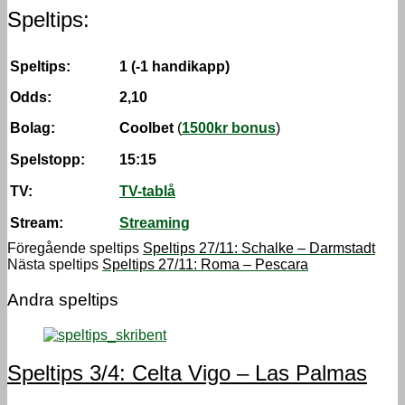
Speltips:
Speltips:
1 (-1 handikapp)
Odds:
2,10
Bolag:
Coolbet
(
1500kr bonus
)
Spelstopp:
15:15
TV:
TV-tablå
Stream:
Streaming
Föregående speltips
Speltips 27/11: Schalke – Darmstadt
Nästa speltips
Speltips 27/11: Roma – Pescara
Andra speltips
Speltips 3/4: Celta Vigo – Las Palmas