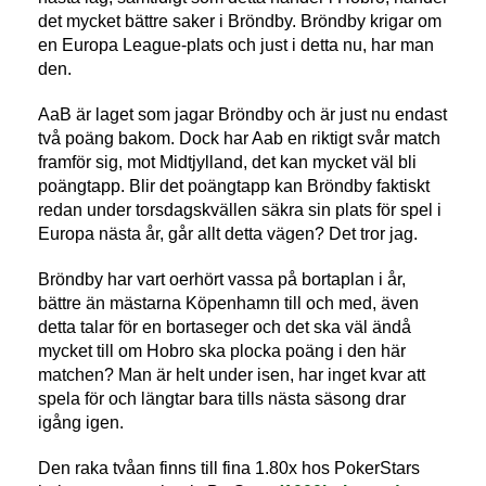
det mycket bättre saker i Bröndby. Bröndby krigar om
en Europa League-plats och just i detta nu, har man
den.
AaB är laget som jagar Bröndby och är just nu endast
två poäng bakom. Dock har Aab en riktigt svår match
framför sig, mot Midtjylland, det kan mycket väl bli
poängtapp. Blir det poängtapp kan Bröndby faktiskt
redan under torsdagskvällen säkra sin plats för spel i
Europa nästa år, går allt detta vägen? Det tror jag.
Bröndby har vart oerhört vassa på bortaplan i år,
bättre än mästarna Köpenhamn till och med, även
detta talar för en bortaseger och det ska väl ändå
mycket till om Hobro ska plocka poäng i den här
matchen? Man är helt under isen, har inget kvar att
spela för och längtar bara tills nästa säsong drar
igång igen.
Den raka tvåan finns till fina 1.80x hos PokerStars