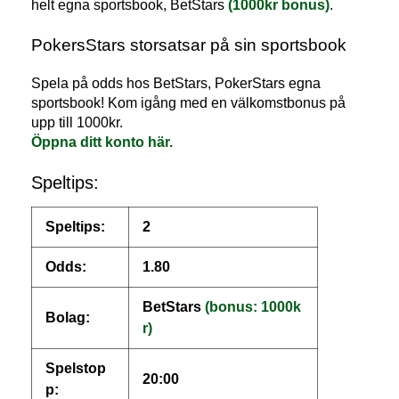
helt egna sportsbook, BetStars
(1000kr bonus)
.
PokersStars storsatsar på sin sportsbook
Spela på odds hos BetStars, PokerStars egna
sportsbook! Kom igång med en välkomstbonus på
upp till 1000kr.
Öppna ditt konto här.
Speltips:
Speltips:
2
Odds:
1.80
BetStars
(bonus: 1000k
Bolag:
r)
Spelstop
20:00
p: