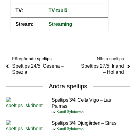
TV:
TV-tablå
Stream:
Streaming
Föregående speltips
Nästa speltips
Speltips 24/5: Cesena –
Speltips 27/5: Irland
Spezia
– Holland
Andra speltips
Speltips 3/4: Celta Vigo – Las
Palmas
av
Kamil Sytniowski
Speltips 3/4: Djurgården – Sirius
av
Kamil Sytniowski