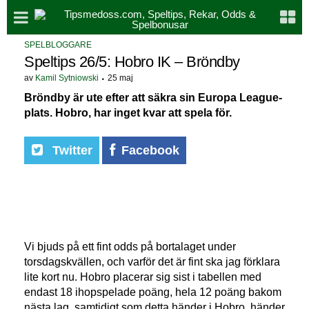
SPELBLOGGARE
Speltips 26/5: Hobro IK – Bröndby
av
Kamil Sytniowski
25 maj
Bröndby är ute efter att säkra sin Europa League-
plats. Hobro, har inget kvar att spela för.
Twitter
Facebook
Vi bjuds på ett fint odds på bortalaget under
torsdagskvällen, och varför det är fint ska jag förklara
lite kort nu. Hobro placerar sig sist i tabellen med
endast 18 ihopspelade poäng, hela 12 poäng bakom
nästa lag, samtidigt som detta händer i Hobro, händer