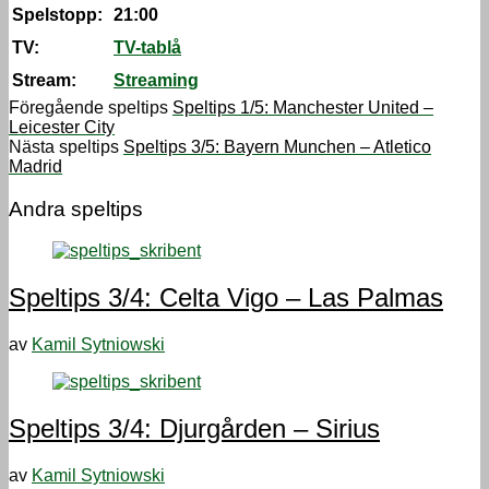
Spelstopp:
21:00
TV:
TV-tablå
Stream:
Streaming
Föregående speltips
Speltips 1/5: Manchester United –
Leicester City
Nästa speltips
Speltips 3/5: Bayern Munchen – Atletico
Madrid
Andra speltips
Speltips 3/4: Celta Vigo – Las Palmas
av
Kamil Sytniowski
Speltips 3/4: Djurgården – Sirius
av
Kamil Sytniowski