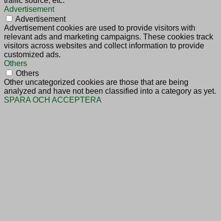
traffic source, etc.
Advertisement
Advertisement
Advertisement cookies are used to provide visitors with
relevant ads and marketing campaigns. These cookies track
visitors across websites and collect information to provide
customized ads.
Others
Others
Other uncategorized cookies are those that are being
analyzed and have not been classified into a category as yet.
SPARA OCH ACCEPTERA