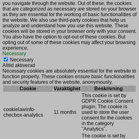
you navigate through the website. Out of these, the cookies
that are categorized as necessary are stored on your browser
as they are essential for the working of basic functionalities of
the website. We also use third-party cookies that help us
analyze and understand how you use this website. These
cookies will be stored in your browser only with your consent.
You also have the option to opt-out of these cookies. But
opting out of some of these cookies may affect your browsing
experience.
Necessary
Necessary
Alltid aktiverad
Necessary cookies are absolutely essential for the website to
function properly. These cookies ensure basic functionalities
and security features of the website, anonymously.
Cookie
Varaktighet
Beskrivning
This cookie is set by
GDPR Cookie Consent
plugin. The cookie is
cookielawinfo-
11 months
used to store the user
checbox-analytics
consent for the cookies
in the category
"Analytics".
The cookie is set by