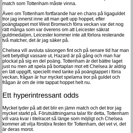
match som Tottenham måste vinna.
Även om Tottenham fortfarande har en chans på ligaguldet
tror jag innerst inne att man gett upp hoppet, efter
poängtappet mot West Bromwich förra veckan var det nog
rätt många som var överens om att Leicester säkrat
guldmedaljen, Leicester kommer inte att förlora resterande
två matcher, det är jag säker på.
Chelsea vill avsluta säsongen fint och på senare tid har man
sett betydligt vassare ut, Hazard är på gång och man har
plockat på sig en del poäng. Tottenham är det bättre laget
just nu men att spela på bortaplan mot ett Chelsea är aldrig
en lätt uppgift, speciellt med tanke på poängtappet i förra
veckan, frågan är hur mycket spelarna tror på guldet och
frågan är om de inte tappat hoppet helt nu.
Ett hyperintressant odds
Mycket tyder på att det blir en jämn match och det tror jag
mycket starkt på. Förutsättningarna talar för detta, Tottenham
vill vara kvar i titelracet så länge som möjligt och Chelsea
kommer att vilja förstöra festen för Tottenham, det vet vi, det
är deras morot.