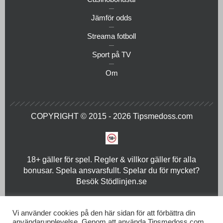
Jämför odds
Streama fotboll
Sport på TV
Om
COPYRIGHT © 2015 - 2026
Tipsmedoss.com
18+ gäller för spel. Regler & villkor gäller för alla
bonusar. Spela ansvarsfullt. Spelar du för mycket?
Besök
Stödlinjen.se
Vi använder cookies på den här sidan för att förbättra din
användarupplevelse. Genom att använda Tipsmedoss.com