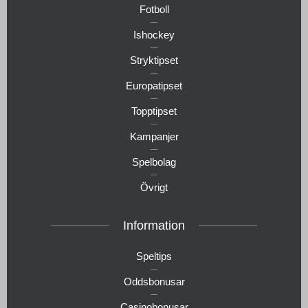
Fotboll
Ishockey
Stryktipset
Europatipset
Topptipset
Kampanjer
Spelbolag
Övrigt
Information
Speltips
Oddsbonusar
Casinobonusar