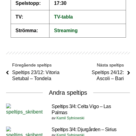
Spelstopp:
17:30
TV:
TV-tabla
Strömma:
Streaming
Föregående speltips
Nästa speltips
Speltips 23/12: Vitoria
Speltips 24/12:
Setubal – Tondela
Ascoli – Bari
Andra speltips
Speltips 3/4: Celta Vigo – Las
Palmas
av
Kamil Sytniowski
Speltips 3/4: Djurgården – Sirius
av
Kamil Sytniowski