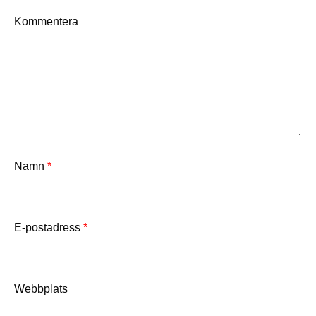
Kommentera
Namn
*
E-postadress
*
Webbplats