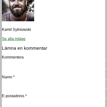
Kamil Sytniowski
Se alla inlägg
Lämna en kommentar
Kommentera
Namn
*
E-postadress
*