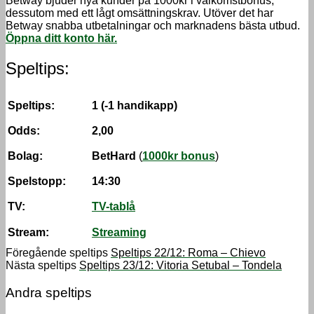
Betway bjuder nya kunder på 1000kr i välkomstbonus,
dessutom med ett lågt omsättningskrav. Utöver det har
Betway snabba utbetalningar och marknadens bästa utbud.
Öppna ditt konto här.
Speltips:
Speltips:
1 (-1 handikapp)
Odds:
2,00
Bolag:
BetHard
(
1000kr bonus
)
Spelstopp:
14:30
TV:
TV-tablå
Stream:
Streaming
Föregående speltips
Speltips 22/12: Roma – Chievo
Nästa speltips
Speltips 23/12: Vitoria Setubal – Tondela
Andra speltips