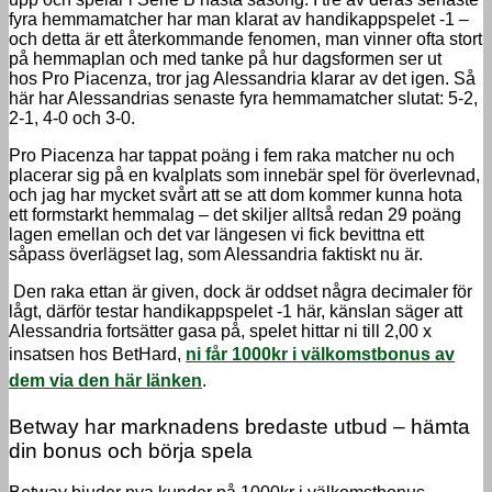
fyra hemmamatcher har man klarat av handikappspelet -1 –
och detta är ett återkommande fenomen, man vinner ofta stort
på hemmaplan och med tanke på hur dagsformen ser ut
hos Pro Piacenza, tror jag Alessandria klarar av det igen. Så
här har Alessandrias senaste fyra hemmamatcher slutat: 5-2,
2-1, 4-0 och 3-0.
Pro Piacenza har tappat poäng i fem raka matcher nu och
placerar sig på en kvalplats som innebär spel för överlevnad,
och jag har mycket svårt att se att dom kommer kunna hota
ett formstarkt hemmalag – det skiljer alltså redan 29 poäng
lagen emellan och det var längesen vi fick bevittna ett
såpass överlägset lag, som Alessandria faktiskt nu är.
Den raka ettan är given, dock är oddset några decimaler för
lågt, därför testar handikappspelet -1 här, känslan säger att
Alessandria fortsätter gasa på, spelet hittar ni till 2,00 x
insatsen hos BetHard,
ni får 1000kr i välkomstbonus av
dem via den här länken
.
Betway har marknadens bredaste utbud – hämta
din bonus och börja spela