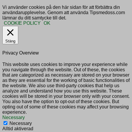
Vi använder cookies på den här sidan för att förbättra din
användarupplevelse. Genom att använda Tipsmedoss.com
lämnar du ditt samtycke till det.
COOKIE POLICY
OK
Stäng
Privacy Overview
This website uses cookies to improve your experience while
you navigate through the website. Out of these, the cookies
that are categorized as necessary are stored on your browser
as they are essential for the working of basic functionalities of
the website. We also use third-party cookies that help us
analyze and understand how you use this website. These
cookies will be stored in your browser only with your consent.
You also have the option to opt-out of these cookies. But
opting out of some of these cookies may affect your browsing
experience.
Necessary
Necessary
Alltid aktiverad