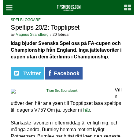
SPELBLOGGARE
Speltips 20/2: Topptipset
av
Magnus Strandberg
20 februari
Idag bjuder Svenska Spel oss på FA-cupen och
Championship från England. Inga jättefavoriter i
cupen utan dem återfinns i Championship.
Twitter
Facebook
Vill
ni
utöver den här analysen till Topptipset läsa speltips
till dagens V75? Om ja, trycker ni
här
.
Starkaste favoriten i eftermiddag är enligt mig, och
många andra, Burnley hemma mot ett kyligt
Rotherham. Burnley har hittat rätt igen den senaste