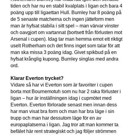
tiden och har nu en stabil kvalplats i ligan och bara 4
poäng upp till ligaettan Hull. Burnley har 8 poäng på
de 5 senaste matcherna och ingen jätteform men
man är hyfsat stabila i sitt spel – man värvar vinster
och oavgjort om vartannat (bortsett från förlusten mot
Arsenal i cupen). Idag tar man hemma emot ett riktigt
uselt Rotherham och det finns inget som talar för att
man ska missa 3 poäng idag. Givet spikbud på en
hyfsat krånglig kupong. Burnley singlas med andra
ord.
Klarar Everton trycket?
Vidare så har vi Everton som är favoriter i cupen
borta mot Bournemotuh som nu har 2 raka förluster i
ligan – hur är inställningen idag i cupmötet med
Everton. Everton förlorade senast men innan dess
har man visat bra form och man har bra läge i sin
trupp och man har dessutom läge för en av
europaplatserna i ligan. Jag tror att man kommer ta
befälet här rent strategiskt och jag följer strömmen