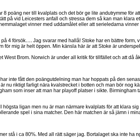
har 8 poäng ner till kvalplats och det bör ge lite andutrymme fö
 tätt på vid Leicesters anfall och stressa dem så kan man klara e
 hemmalaget vinner med uddamålet eller att serieledarna vinner 
t på 4 försök…. Jag svarar med hallå! Stoke har en bättre form, 
 för mig är helt öppen. Min känsla här är att Stoke är underspe
West Brom. Norwich är under all kritik för tillfället och att då å
och har inte fått den poängutdelning man har hoppats på den sen
 nu riktigt farligt nära kvalstrecket i botten och man bör nog kän
ngham som inser att man har playoff platser i sikte. Birmingham 
 till högsta ligan men nu är man närmare kvalplats för att klara s
ollerande spel i sina matcher. Den här matchen är så jämn i mina
 stå i ca 80%. Med all rätt säger jag. Bortalaget ska inte ha ngt 