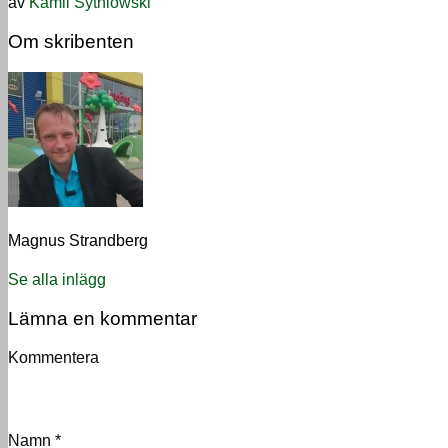
av
Kamil Sytniowski
Om skribenten
Magnus Strandberg
Se alla inlägg
Lämna en kommentar
Kommentera
Namn
*