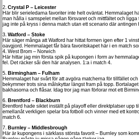
2.
Crystal P – Leicester
Här blir serieledarna favoriter inte helt oväntat. Hemmalaget 
man hålla i samspelet mellan försvaret och mittfältet och ligga
jag inte på kryss i denna match utan ett scenario där antingen
3.
Watford – Stoke
Här säger många att Watford har hittat formen igen efter 1 vins
oavgjord. Hemmalaget får bära favoritskapet här i en match som
4. West Brom – Norwich
Här hittar jag min första spik på kupongen i form av hemmalaget 
fel. Det räcker såi den här analysen. 1:a i match 4.
5.
Birmingham – Fulham
Hemmalaget har svårt för att avgöra matcherna för tillfället 
bekymmer trots sina målskyttar längst fram på topp. Bortalaget är
bakhasorna och flåsar. Idag tror jag man förlorar mot ett Birmi
6.
Brentford – Blackburn
Brentford hade siktet inställt på playoff eller direktplatser upp
emellanåt verkligen spelar bra fotboll och vinner med ett kontr
match 6.
7.
Burnley – Middlesbrough
Här är kupongens i särklass största favorit – Burnley som kommer
Burnley måste ju missa någon gång tänker jag.