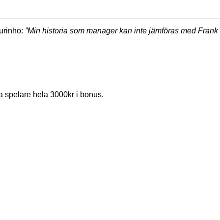
ourinho:
”Min historia som manager kan inte jämföras med Frank R
spelare hela 3000kr i bonus.