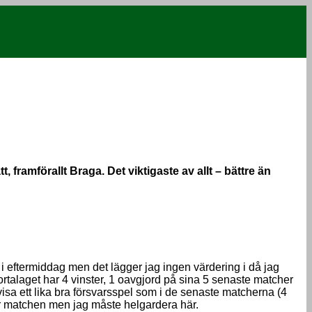
framförallt Braga. Det viktigaste av allt – bättre än
a i eftermiddag men det lägger jag ingen värdering i då jag
talaget har 4 vinster, 1 oavgjord på sina 5 senaste matcher
sa ett lika bra försvarsspel som i de senaste matcherna (4
är matchen men jag måste helgardera här.