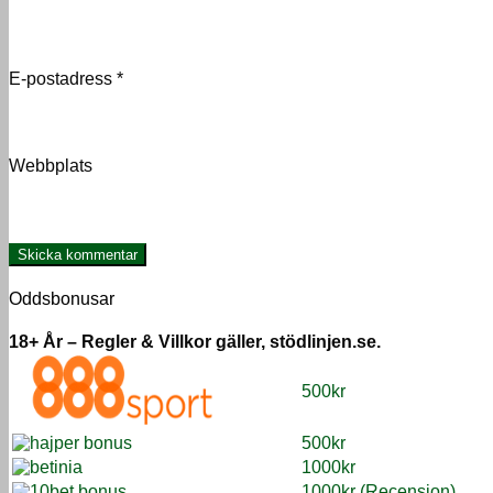
E-postadress
*
Webbplats
Oddsbonusar
18+ År – Regler & Villkor gäller, stödlinjen.se.
500kr
500kr
1000kr
1000kr
(Recension)