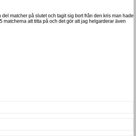
n del matcher på slutet och tagit sig bort från den kris man hade
5 matcherna att titta på och det gör att jag helgarderar även