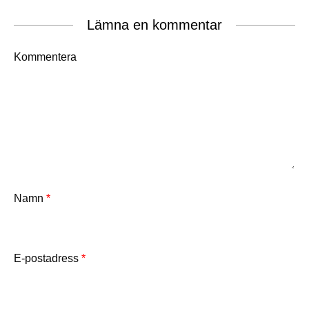
Lämna en kommentar
Kommentera
Namn
*
E-postadress
*