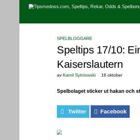
SPELBLOGGARE
Speltips 17/10: E
Kaiserslautern
av
Kamil Sytniowski
16 oktober
Spelbolaget sticker ut hakan och ställ
Twitter
Facebook