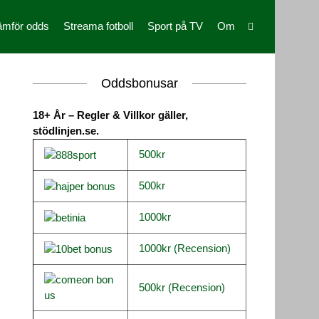
ämför odds
Streama fotboll
Sport på TV
Om
Oddsbonusar
18+ År – Regler & Villkor gäller,
stödlinjen.se.
500kr
500kr
1000kr
1000kr
(Recension)
500kr
(Recension)