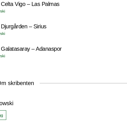
: Celta Vigo – Las Palmas
ski
: Djurgården – Sirius
ski
: Galatasaray – Adanaspor
ski
m skribenten
iowski
gg