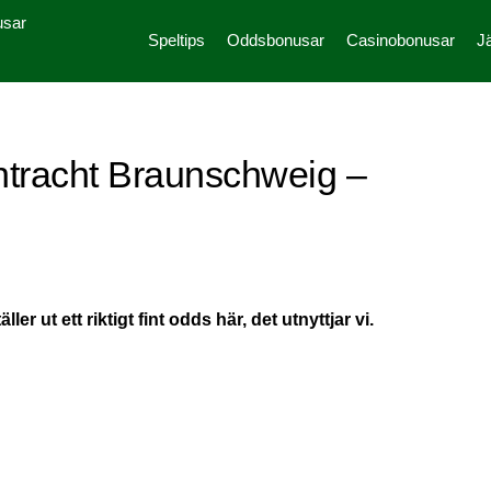
Speltips
Oddsbonusar
Casinobonusar
J
intracht Braunschweig –
er ut ett riktigt fint odds här, det utnyttjar vi.