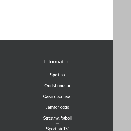
Information
Speltips
Oddsbonusar
Casinobonusar
Jämför odds
Streama fotboll
Sport på TV