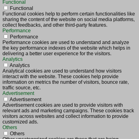
Functional
Functional
Functional cookies help to perform certain functionalities like
sharing the content of the website on social media platforms,
collect feedbacks, and other third-party features.
Performance
Performance
Performance cookies are used to understand and analyze
the key performance indexes of the website which helps in
delivering a better user experience for the visitors.
Analytics
Analytics
Analytical cookies are used to understand how visitors
interact with the website. These cookies help provide
information on metrics the number of visitors, bounce rate,
traffic source, etc.
Advertisement
Advertisement
Advertisement cookies are used to provide visitors with
relevant ads and marketing campaigns. These cookies track
visitors across websites and collect information to provide
customized ads.
Others
Others