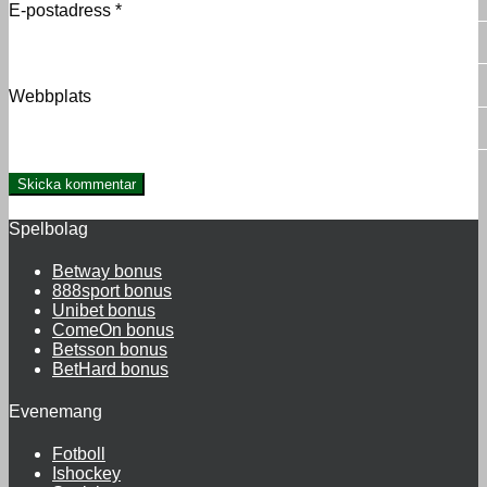
E-postadress
*
Webbplats
Spelbolag
Betway bonus
888sport bonus
Unibet bonus
ComeOn bonus
Betsson bonus
BetHard bonus
Evenemang
Fotboll
Ishockey