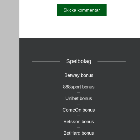
Spelbolag
Betway bonus
888sport bonus
Unibet bonus
ComeOn bonus
Betsson bonus
BetHard bonus