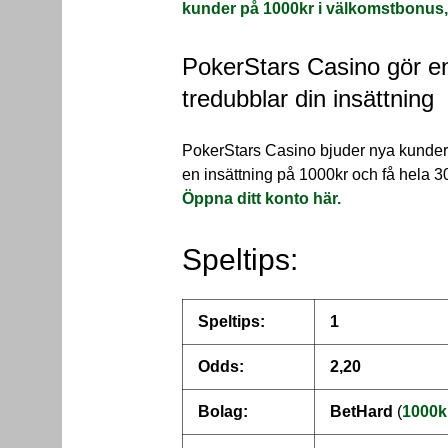
kunder på 1000kr i välkomstbonus
PokerStars Casino gör en
tredubblar din insättning
PokerStars Casino bjuder nya kunder
en insättning på 1000kr och få hela 30
Öppna ditt konto här.
Speltips:
Speltips:
1
Odds:
2,20
Bolag:
BetHard
(
1000k