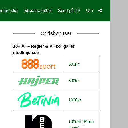
mför odds
Streama fotboll
Sport på TV
Om
Oddsbonusar
18+ År – Regler & Villkor gäller,
stödlinjen.se.
500kr
500kr
1000kr
1000kr
(Rece
nsion)