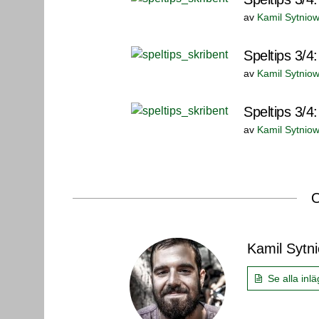
av
Kamil Sytniow
Speltips 3/4
av
Kamil Sytniow
Speltips 3/4
av
Kamil Sytniow
O
Kamil Sytn
Se alla inl