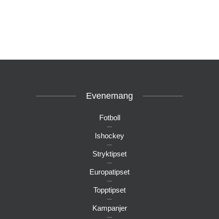
Evenemang
Fotboll
Ishockey
Stryktipset
Europatipset
Topptipset
Kampanjer