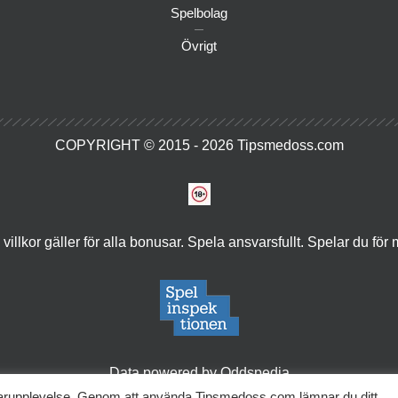
Spelbolag
Övrigt
COPYRIGHT © 2015 - 2026
Tipsmedoss.com
 villkor gäller för alla bonusar. Spela ansvarsfullt. Spelar du f
Data powered by Oddspedia
ändarupplevelse. Genom att använda Tipsmedoss.com lämnar du ditt