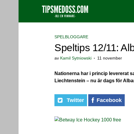
SPELBLOGGARE
Speltips 12/11: Al
av
Kamil Sytniowski
11 november
Nationerna har i princip levererat
Liechtenstein – nu är dags för Alba
Twitter
Facebook