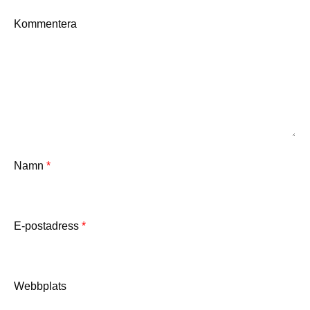
Kommentera
Namn
*
E-postadress
*
Webbplats