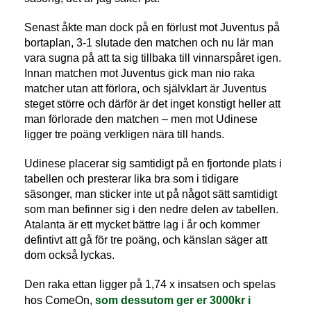
Senast åkte man dock på en förlust mot Juventus på
bortaplan, 3-1 slutade den matchen och nu lär man
vara sugna på att ta sig tillbaka till vinnarspåret igen.
Innan matchen mot Juventus gick man nio raka
matcher utan att förlora, och självklart är Juventus
steget större och därför är det inget konstigt heller att
man förlorade den matchen – men mot Udinese
ligger tre poäng verkligen nära till hands.
Udinese placerar sig samtidigt på en fjortonde plats i
tabellen och presterar lika bra som i tidigare
säsonger, man sticker inte ut på något sätt samtidigt
som man befinner sig i den nedre delen av tabellen.
Atalanta är ett mycket bättre lag i år och kommer
defintivt att gå för tre poäng, och känslan säger att
dom också lyckas.
Den raka ettan ligger på 1,74 x insatsen och spelas
hos ComeOn,
som dessutom ger er 3000kr i