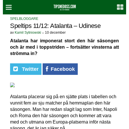
SPELBLOGGARE
Speltips 11/12: Atalanta – Udinese
av
Kamil Sytniowski
10 december
Atalanta har imponerat stort den här säsongen
och är med i toppstriden – fortsätter vinsterna att
strömma in?
Twitter
Facebook
Atalanta placerar sig på en sjätte plats i tabellen och
vunnit fem av sju matcher på hemmaplan den här
säsongen. Man har redan slagit lag som Inter, Napoli
och Roma den här säsongen och kommer att vara
med och utmana om Europa-platserna inför nästa
säsong, det är jag säker på.