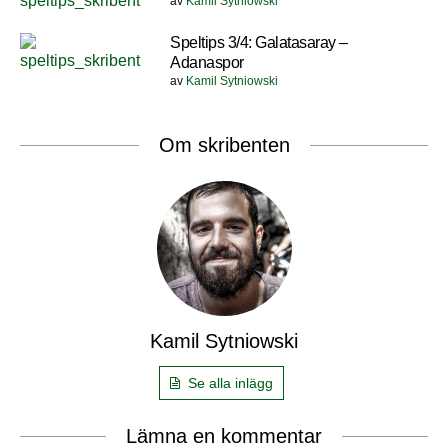
av
Kamil Sytniowski
Speltips 3/4: Galatasaray –
Adanaspor
av
Kamil Sytniowski
Om skribenten
Kamil Sytniowski
Se alla inlägg
Lämna en kommentar