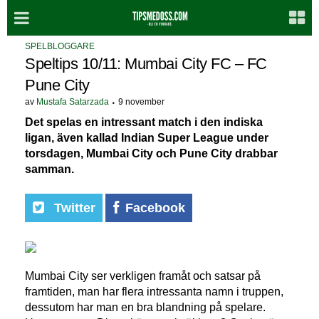
SPELBLOGGARE
Speltips 10/11: Mumbai City FC – FC
Pune City
av
Mustafa Satarzada
9 november
Det spelas en intressant match i den indiska
ligan, även kallad Indian Super League under
torsdagen, Mumbai City och Pune City drabbar
samman.
Twitter
Facebook
Mumbai City ser verkligen framåt och satsar på
framtiden, man har flera intressanta namn i truppen,
dessutom har man en bra blandning på spelare.