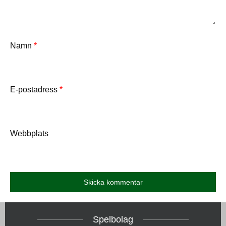
Namn
*
E-postadress
*
Webbplats
Spelbolag