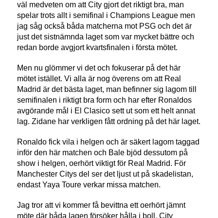
väl medveten om att City gjort det riktigt bra, man
spelar trots allt i semifinal i Champions League men
jag såg också båda matcherna mot PSG och det är
just det sistnämnda laget som var mycket bättre och
redan borde avgjort kvartsfinalen i första mötet.
Men nu glömmer vi det och fokuserar på det här
mötet istället. Vi alla är nog överens om att Real
Madrid är det bästa laget, man befinner sig lagom till
semifinalen i riktigt bra form och har efter Ronaldos
avgörande mål i El Clasico sett ut som ett helt annat
lag.
Zidane har verkligen fått ordning på det här laget.
Ronaldo fick vila i helgen och är säkert lagom taggad
inför den här matchen och Bale bjöd dessutom på
show i helgen, oerhört viktigt för Real Madrid. För
Manchester Citys del ser det ljust ut på skadelistan,
endast Yaya Toure verkar missa matchen.
Jag tror att vi kommer få bevittna ett oerhört jämnt
möte där båda lagen försöker hålla i boll. City