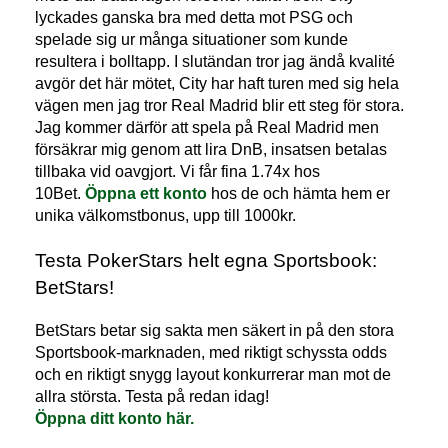
lyckades ganska bra med detta mot PSG och
spelade sig ur många situationer som kunde
resultera i bolltapp. I slutändan tror jag ändå kvalité
avgör det här mötet, City har haft turen med sig hela
vägen men jag tror Real Madrid blir ett steg för stora.
Jag kommer därför att spela på Real Madrid men
försäkrar mig genom att lira DnB, insatsen betalas
tillbaka vid oavgjort. Vi får fina 1.74x hos
10Bet.
Öppna ett konto
hos de och hämta hem er
unika välkomstbonus, upp till 1000kr.
Testa PokerStars helt egna Sportsbook:
BetStars!
BetStars betar sig sakta men säkert in på den stora
Sportsbook-marknaden, med riktigt schyssta odds
och en riktigt snygg layout konkurrerar man mot de
allra största. Testa på redan idag!
Öppna ditt konto här.