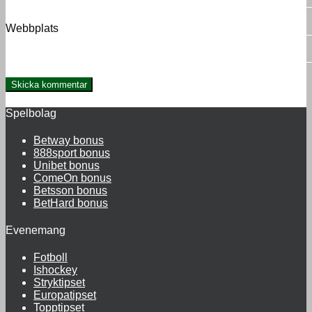
Webbplats
Spelbolag
Betway bonus
888sport bonus
Unibet bonus
ComeOn bonus
Betsson bonus
BetHard bonus
Evenemang
Fotboll
Ishockey
Stryktipset
Europatipset
Topptipset