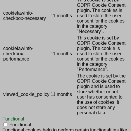
GDPR Cookie Consent
plugin. The cookies is
cookielawinfo-
11 months
used to store the user
checkbox-necessary
consent for the cookies
in the category
"Necessary".
This cookie is set by
GDPR Cookie Consent
cookielawinfo-
plugin. The cookie is
checkbox-
11 months
used to store the user
performance
consent for the cookies
in the category
"Performance".
The cookie is set by the
GDPR Cookie Consent
plugin and is used to
store whether or not
viewed_cookie_policy
11 months
user has consented to
the use of cookies. It
does not store any
personal data.
Functional
Functional
Functional cookies help to perform certain functionalities like