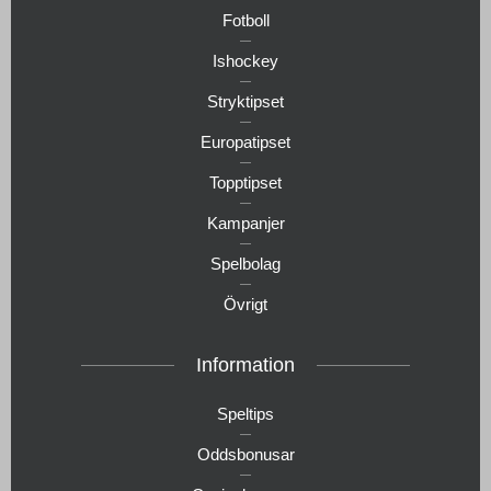
Fotboll
Ishockey
Stryktipset
Europatipset
Topptipset
Kampanjer
Spelbolag
Övrigt
Information
Speltips
Oddsbonusar