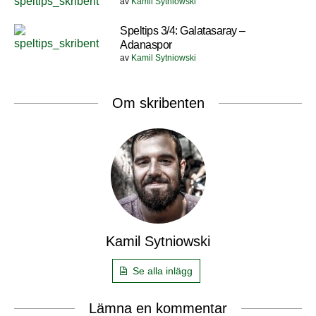
av
Kamil Sytniowski
Speltips 3/4: Galatasaray –
Adanaspor
av
Kamil Sytniowski
Om skribenten
Kamil Sytniowski
Se alla inlägg
Lämna en kommentar