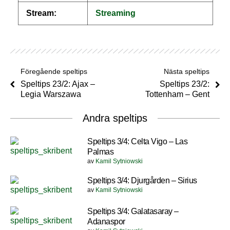
Stream:
Streaming
Föregående speltips
Nästa speltips
Speltips 23/2: Ajax –
Speltips 23/2:
Legia Warszawa
Tottenham – Gent
Andra speltips
Speltips 3/4: Celta Vigo – Las
Palmas
av
Kamil Sytniowski
Speltips 3/4: Djurgården – Sirius
av
Kamil Sytniowski
Speltips 3/4: Galatasaray –
Adanaspor