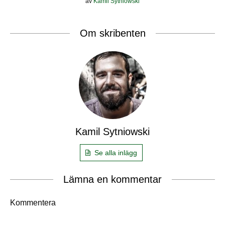
av
Kamil Sytniowski
Om skribenten
Kamil Sytniowski
Se alla inlägg
Lämna en kommentar
Kommentera