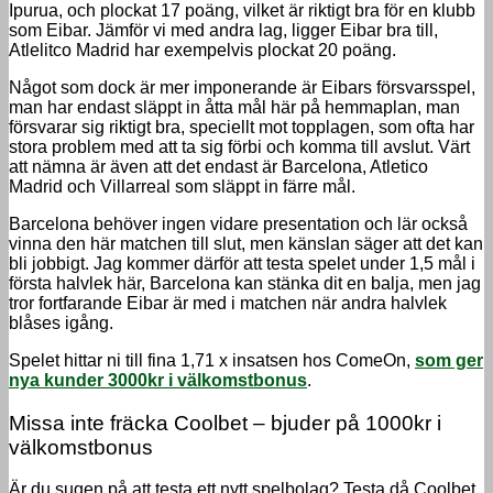
Ipurua, och plockat 17 poäng, vilket är riktigt bra för en klubb
som Eibar. Jämför vi med andra lag, ligger Eibar bra till,
Atlelitco Madrid har exempelvis plockat 20 poäng.
Något som dock är mer imponerande är Eibars försvarsspel,
man har endast släppt in åtta mål här på hemmaplan, man
försvarar sig riktigt bra, speciellt mot topplagen, som ofta har
stora problem med att ta sig förbi och komma till avslut. Värt
att nämna är även att det endast är Barcelona, Atletico
Madrid och Villarreal som släppt in färre mål.
Barcelona behöver ingen vidare presentation och lär också
vinna den här matchen till slut, men känslan säger att det kan
bli jobbigt. Jag kommer därför att testa spelet under 1,5 mål i
första halvlek här, Barcelona kan stänka dit en balja, men jag
tror fortfarande Eibar är med i matchen när andra halvlek
blåses igång.
Spelet hittar ni till fina 1,71 x insatsen hos ComeOn,
som ger
nya kunder 3000kr i välkomstbonus
.
Missa inte fräcka Coolbet – bjuder på 1000kr i
välkomstbonus
Är du sugen på att testa ett nytt spelbolag? Testa då Coolbet