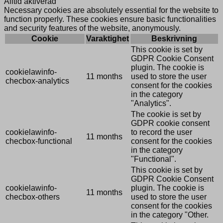
Alltid aktiverad
Necessary cookies are absolutely essential for the website to
function properly. These cookies ensure basic functionalities
and security features of the website, anonymously.
Cookie
Varaktighet
Beskrivning
This cookie is set by
GDPR Cookie Consent
plugin. The cookie is
cookielawinfo-
11 months
used to store the user
checbox-analytics
consent for the cookies
in the category
"Analytics".
The cookie is set by
GDPR cookie consent
cookielawinfo-
to record the user
11 months
checbox-functional
consent for the cookies
in the category
"Functional".
This cookie is set by
GDPR Cookie Consent
cookielawinfo-
plugin. The cookie is
11 months
checbox-others
used to store the user
consent for the cookies
in the category "Other.