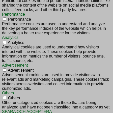
Functional cookies help to perform certain functionalities like
sharing the content of the website on social media platforms,
collect feedbacks, and other third-party features.
Performance
Performance
Performance cookies are used to understand and analyze
the key performance indexes of the website which helps in
delivering a better user experience for the visitors.
Analytics
Analytics
Analytical cookies are used to understand how visitors
interact with the website. These cookies help provide
information on metrics the number of visitors, bounce rate,
traffic source, etc.
Advertisement
Advertisement
Advertisement cookies are used to provide visitors with
relevant ads and marketing campaigns. These cookies track
visitors across websites and collect information to provide
customized ads.
Others
Others
Other uncategorized cookies are those that are being
analyzed and have not been classified into a category as yet.
SPARA OCH ACCEPTERA