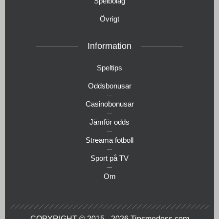
Spelbolag
Övrigt
Information
Speltips
Oddsbonusar
Casinobonusar
Jämför odds
Streama fotboll
Sport på TV
Om
COPYRIGHT © 2015 - 2026
Tipsmedoss.com