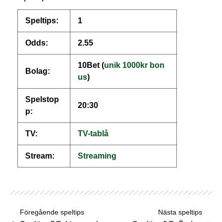
Speltips:
1
Odds:
2.55
10Bet (
unik 1000kr bon
Bolag:
us
)
Spelstop
20:30
p:
TV:
TV-tablå
Stream:
Streaming
Föregående speltips
Nästa speltips