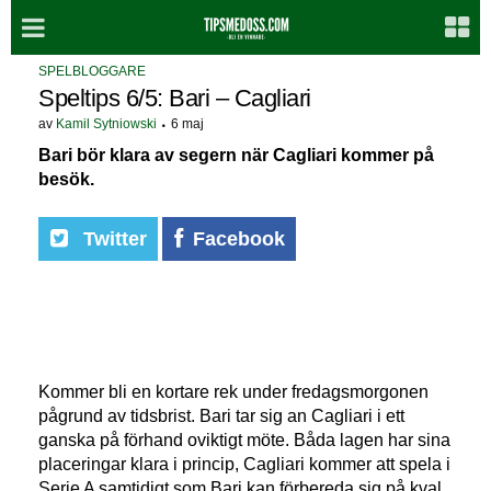
SPELBLOGGARE
Speltips 6/5: Bari – Cagliari
av
Kamil Sytniowski
6 maj
Bari bör klara av segern när Cagliari kommer på
besök.
Twitter
Facebook
Kommer bli en kortare rek under fredagsmorgonen
pågrund av tidsbrist. Bari tar sig an Cagliari i ett
ganska på förhand oviktigt möte. Båda lagen har sina
placeringar klara i princip, Cagliari kommer att spela i
Serie A samtidigt som Bari kan förbereda sig på kval.