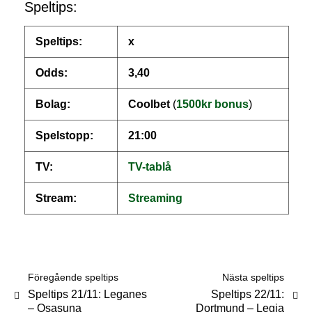
Speltips:
Speltips:
x
Odds:
3,40
Bolag:
Coolbet
(
1500kr bonus
)
Spelstopp:
21:00
TV:
TV-tablå
Stream:
Streaming
Föregående speltips
Nästa speltips
Speltips 21/11: Leganes
Speltips 22/11:
– Osasuna
Dortmund – Legia