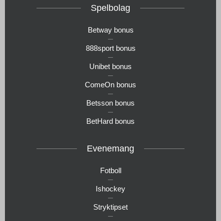
Spelbolag
Betway bonus
888sport bonus
Unibet bonus
ComeOn bonus
Betsson bonus
BetHard bonus
Evenemang
Fotboll
Ishockey
Stryktipset