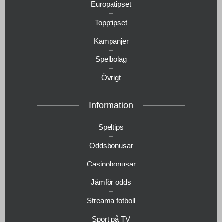
Europatipset
Topptipset
Kampanjer
Spelbolag
Övrigt
Information
Speltips
Oddsbonusar
Casinobonusar
Jämför odds
Streama fotboll
Sport på TV