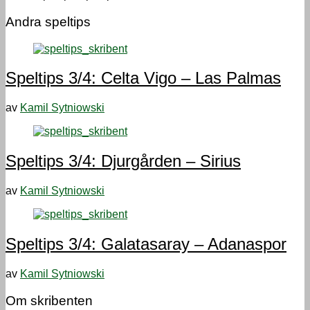
Andra speltips
Speltips 3/4: Celta Vigo – Las Palmas
av
Kamil Sytniowski
Speltips 3/4: Djurgården – Sirius
av
Kamil Sytniowski
Speltips 3/4: Galatasaray – Adanaspor
av
Kamil Sytniowski
Om skribenten