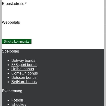
E-postadress
*
Webbplats
Spelbolag
Betway bonus
888sport bonus
Unibet bonus
ComeOn bonus
Betsson bonus
BetHard bonus
Evenemang
Fotboll
Ishockey