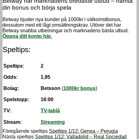
Betway har marknadens bredaste utbud – hämta
din bonus och börja spela
Betway bjuder nya kunder på 1000kr i välkomstbonus,
dessutom med ett lågt omsättningskrav. Utöver det har
Betway snabba utbelningar och marknadens bästa utbud.
Öppna ditt konto här.
Speltips:
Speltips:
2
Odds:
1,95
Bolag:
Betsson
(
1000kr bonus
)
Spelstopp:
16:00
TV:
TV-tablå
Stream:
Streaming
Föregående speltips
Speltips 1/12: Genoa – Perugia
Nästa speltips
Speltips 1/12: Valladolid – Real Sociedad