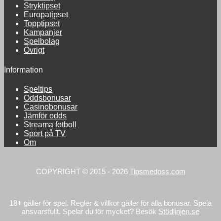
Stryktipset
Europatipset
Topptipset
Kampanjer
Spelbolag
Övrigt
Information
Speltips
Oddsbonusar
Casinobonusar
Jämför odds
Streama fotboll
Sport på TV
Om
COPYRIGHT © 2015 - 2026
Tipsmedoss.com
18+ gäller för spel. Regler & villkor gäller för alla bonusar. Spela
ansvarsfullt. Spelar du för mycket? Besök
Stödlinjen.se