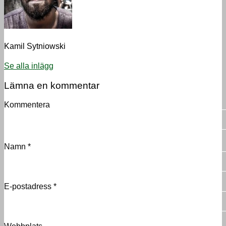
Kamil Sytniowski
Se alla inlägg
Lämna en kommentar
Kommentera
Namn
*
E-postadress
*