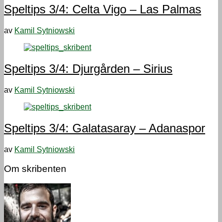
Speltips 3/4: Celta Vigo – Las Palmas
av
Kamil Sytniowski
Speltips 3/4: Djurgården – Sirius
av
Kamil Sytniowski
Speltips 3/4: Galatasaray – Adanaspor
av
Kamil Sytniowski
Om skribenten