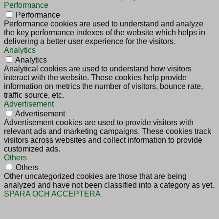
Performance
Performance
Performance cookies are used to understand and analyze
the key performance indexes of the website which helps in
delivering a better user experience for the visitors.
Analytics
Analytics
Analytical cookies are used to understand how visitors
interact with the website. These cookies help provide
information on metrics the number of visitors, bounce rate,
traffic source, etc.
Advertisement
Advertisement
Advertisement cookies are used to provide visitors with
relevant ads and marketing campaigns. These cookies track
visitors across websites and collect information to provide
customized ads.
Others
Others
Other uncategorized cookies are those that are being
analyzed and have not been classified into a category as yet.
SPARA OCH ACCEPTERA