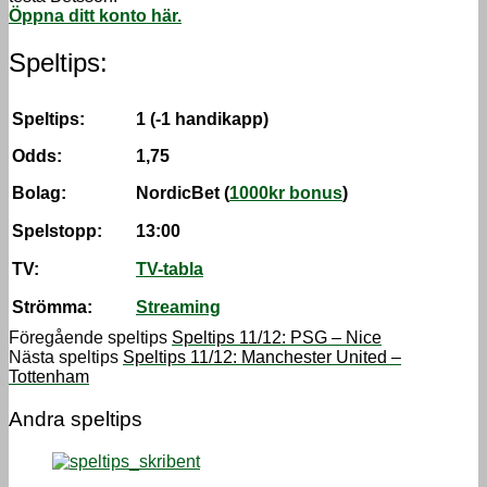
Öppna ditt konto här.
Speltips:
Speltips:
1 (-1 handikapp)
Odds:
1,75
Bolag:
NordicBet (
1000kr bonus
)
Spelstopp:
13:00
TV:
TV-tabla
Strömma:
Streaming
Föregående speltips
Speltips 11/12: PSG – Nice
Nästa speltips
Speltips 11/12: Manchester United –
Tottenham
Andra speltips