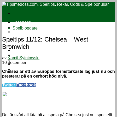
Facebook
Twitter
Spelbloggare
Instagram
Speltips 11/12: Chelsea – West
Speltips
Bromwich
Oddsbonusar
Casinobonusar
Jämför odds
av
Kamil Sytniowski
Streama fotboll
10 december
Sport på TV
Om
Chelsea är ett av Europas formstarkaste lag just nu och
presterar på en oerhört hög nivå.
Twitter
Facebook
Det är svårt att låta bli att spela på Chelsea just nu, speciellt