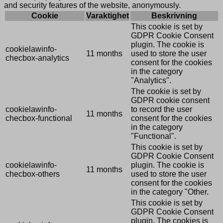
and security features of the website, anonymously.
Cookie
Varaktighet
Beskrivning
This cookie is set by
GDPR Cookie Consent
plugin. The cookie is
cookielawinfo-
11 months
used to store the user
checbox-analytics
consent for the cookies
in the category
"Analytics".
The cookie is set by
GDPR cookie consent
cookielawinfo-
to record the user
11 months
checbox-functional
consent for the cookies
in the category
"Functional".
This cookie is set by
GDPR Cookie Consent
cookielawinfo-
plugin. The cookie is
11 months
checbox-others
used to store the user
consent for the cookies
in the category "Other.
This cookie is set by
GDPR Cookie Consent
plugin. The cookies is