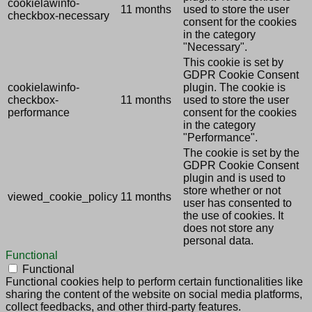
cookielawinfo-
11 months
used to store the user
checkbox-necessary
consent for the cookies
in the category
"Necessary".
This cookie is set by
GDPR Cookie Consent
cookielawinfo-
plugin. The cookie is
checkbox-
11 months
used to store the user
performance
consent for the cookies
in the category
"Performance".
The cookie is set by the
GDPR Cookie Consent
plugin and is used to
store whether or not
viewed_cookie_policy
11 months
user has consented to
the use of cookies. It
does not store any
personal data.
Functional
Functional
Functional cookies help to perform certain functionalities like
sharing the content of the website on social media platforms,
collect feedbacks, and other third-party features.