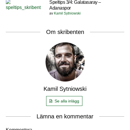
Speltips 3/4: Galatasaray –
Adanaspor
av
Kamil Sytniowski
Om skribenten
Kamil Sytniowski
Se alla inlägg
Lämna en kommentar
Kommentera