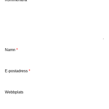
Namn
*
E-postadress
*
Webbplats