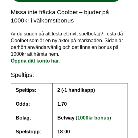
Missa inte fräcka Coolbet – bjuder på
1000kr i välkomstbonus
Är du sugen på att testa ett nytt spelbolag? Testa då
Coolbet som är en ny aktör på marknaden. Sidan är
oerhört användarvänlig och det finns en bonus på
1000kr att hämta hem.
Öppna ditt konto här.
Speltips:
Speltips:
2 (-1 handikapp)
Odds:
1,70
Bolag:
Betway
(
1000kr bonus
)
Spelstopp:
18:00