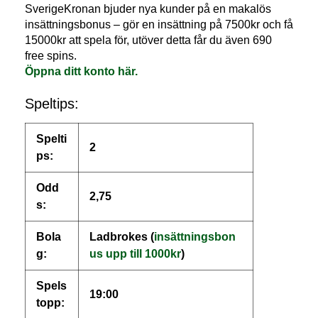
SverigeKronan bjuder nya kunder på en makalös
insättningsbonus – gör en insättning på 7500kr och få
15000kr att spela för, utöver detta får du även 690
free spins.
Öppna ditt konto här.
Speltips:
Spelti
2
ps:
Odd
2,75
s:
Bola
Ladbrokes (
insättningsbon
g:
us upp till 1000kr
)
Spels
19:00
topp: