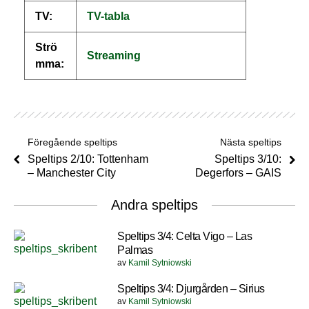
TV:
TV-tabla
Strö
Streaming
mma:
Föregående speltips
Nästa speltips
Speltips 2/10: Tottenham
Speltips 3/10:
– Manchester City
Degerfors – GAIS
Andra speltips
Speltips 3/4: Celta Vigo – Las
Palmas
av
Kamil Sytniowski
Speltips 3/4: Djurgården – Sirius
av
Kamil Sytniowski