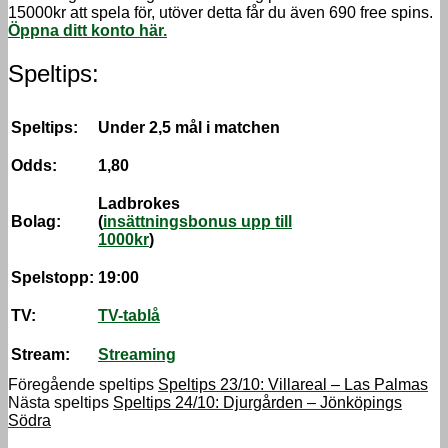
15000kr att spela för, utöver detta får du även 690 free spins.
Öppna ditt konto här.
Speltips:
Speltips:
Under 2,5 mål i matchen
Odds:
1,80
Ladbrokes
Bolag:
(
insättningsbonus upp till
1000kr
)
Spelstopp:
19:00
TV:
TV-tablå
Stream:
Streaming
Föregående speltips
Speltips 23/10: Villareal – Las Palmas
Nästa speltips
Speltips 24/10: Djurgården – Jönköpings
Södra