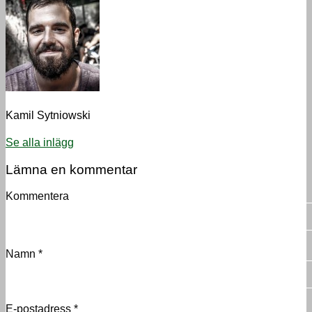
Kamil Sytniowski
Se alla inlägg
Lämna en kommentar
Kommentera
Namn
*
E-postadress
*