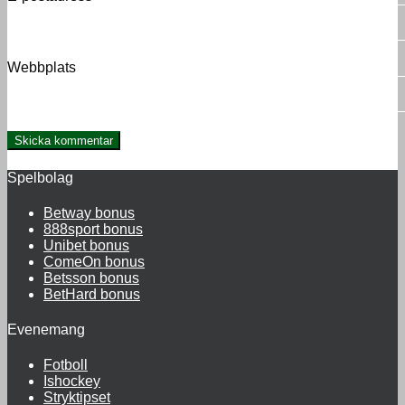
Webbplats
Spelbolag
Betway bonus
888sport bonus
Unibet bonus
ComeOn bonus
Betsson bonus
BetHard bonus
Evenemang
Fotboll
Ishockey
Stryktipset