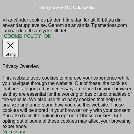
Data powered by Oddspedia
Vi använder cookies på den här sidan för att förbättra din
användarupplevelse. Genom att använda Tipsmedoss.com
lämnar du ditt samtycke till det.
COOKIE POLICY
OK
Stäng
Privacy Overview
This website uses cookies to improve your experience while
you navigate through the website. Out of these, the cookies
that are categorized as necessary are stored on your browser
as they are essential for the working of basic functionalities of
the website. We also use third-party cookies that help us
analyze and understand how you use this website. These
cookies will be stored in your browser only with your consent.
You also have the option to opt-out of these cookies. But
opting out of some of these cookies may affect your browsing
experience.
Necessary