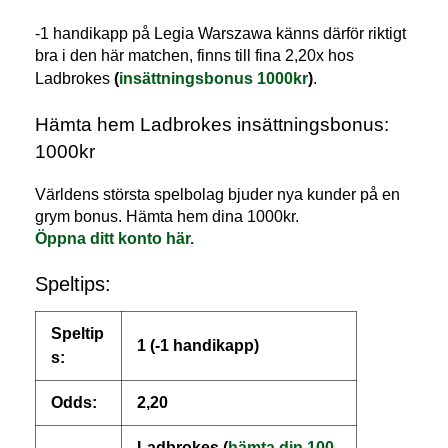
-1 handikapp på Legia Warszawa känns därför riktigt
bra i den här matchen, finns till fina 2,20x hos
Ladbrokes
(
insättningsbonus 1000kr
)
.
Hämta hem Ladbrokes insättningsbonus:
1000kr
Världens största spelbolag bjuder nya kunder på en
grym bonus. Hämta hem dina 1000kr.
Öppna ditt konto här.
Speltips:
Speltip
1 (-1 handikapp)
s:
Odds:
2,20
Ladbrokes (
hämta din 100