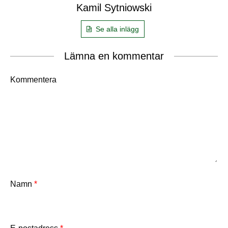
Kamil Sytniowski
Se alla inlägg
Lämna en kommentar
Kommentera
Namn
*