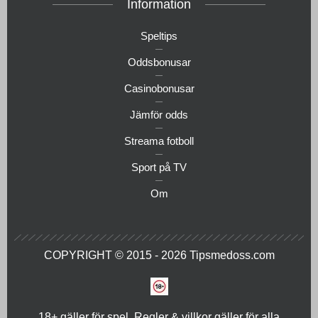
Information
Speltips
Oddsbonusar
Casinobonusar
Jämför odds
Streama fotboll
Sport på TV
Om
COPYRIGHT © 2015 - 2026
Tipsmedoss.com
18+ gäller för spel. Regler & villkor gäller för alla