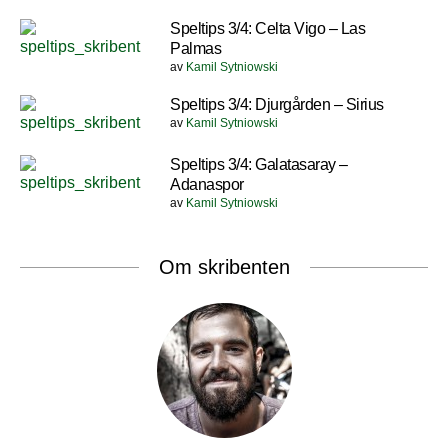
Speltips 3/4: Celta Vigo – Las
Palmas
av
Kamil Sytniowski
Speltips 3/4: Djurgården – Sirius
av
Kamil Sytniowski
Speltips 3/4: Galatasaray –
Adanaspor
av
Kamil Sytniowski
Om skribenten