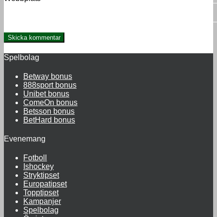
Spelbolag
Betway bonus
888sport bonus
Unibet bonus
ComeOn bonus
Betsson bonus
BetHard bonus
Evenemang
Fotboll
Ishockey
Stryktipset
Europatipset
Topptipset
Kampanjer
Spelbolag