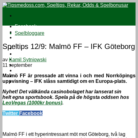
Facebook
Twitter
Spelbloggare
Instagram
Speltips 12/9: Malmö FF – IFK Göteborg
Speltips
Oddsbonusar
Casinobonusar
av
Kamil Sytniowski
Jämför odds
11 september
Streama fotboll
Malmö FF är pressade att vinna i och med Norrköpings
Sport på TV
uppvisning – IFK slåss samtidigt om en Europa-plats.
Om
Nyhet!
Det välkända casinobolaget har lanserat sin
helt egna sportsbook. Spela på de högsta oddsen hos
LeoVegas (1000kr bonus)
.
Twitter
Facebook
Malmö FF i ett hyperintressant möt mot Göteborg, två lag