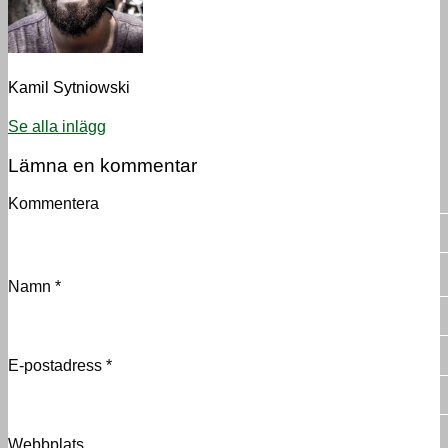
Kamil Sytniowski
Se alla inlägg
Lämna en kommentar
Kommentera
Namn
*
E-postadress
*
Webbplats