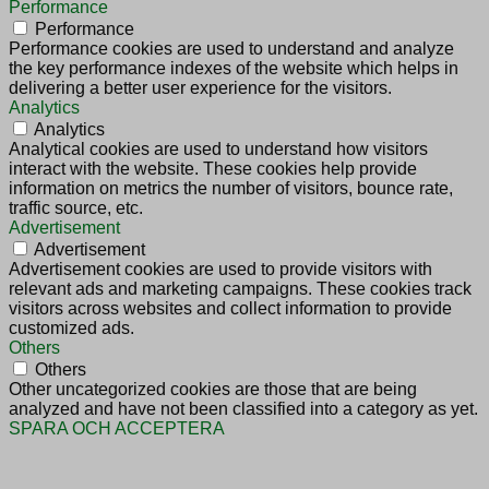
Performance
Performance
Performance cookies are used to understand and analyze
the key performance indexes of the website which helps in
delivering a better user experience for the visitors.
Analytics
Analytics
Analytical cookies are used to understand how visitors
interact with the website. These cookies help provide
information on metrics the number of visitors, bounce rate,
traffic source, etc.
Advertisement
Advertisement
Advertisement cookies are used to provide visitors with
relevant ads and marketing campaigns. These cookies track
visitors across websites and collect information to provide
customized ads.
Others
Others
Other uncategorized cookies are those that are being
analyzed and have not been classified into a category as yet.
SPARA OCH ACCEPTERA