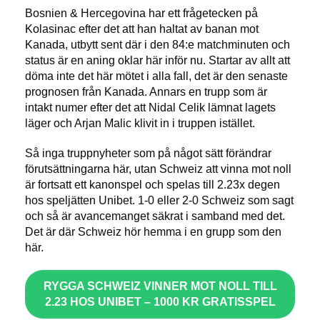
Bosnien & Hercegovina har ett frågetecken på
Kolasinac efter det att han haltat av banan mot
Kanada, utbytt sent där i den 84:e matchminuten och
status är en aning oklar här inför nu. Startar av allt att
döma inte det här mötet i alla fall, det är den senaste
prognosen från Kanada. Annars en trupp som är
intakt numer efter det att Nidal Celik lämnat lagets
läger och Arjan Malic klivit in i truppen istället.
Så inga truppnyheter som på något sätt förändrar
förutsättningarna här, utan Schweiz att vinna mot noll
är fortsatt ett kanonspel och spelas till 2.23x degen
hos speljätten Unibet. 1-0 eller 2-0 Schweiz som sagt
och så är avancemanget säkrat i samband med det.
Det är där Schweiz hör hemma i en grupp som den
här.
RYGGA SCHWEIZ VINNER MOT NOLL TILL
2.23 HOS UNIBET – 1000 KR GRATISSPEL