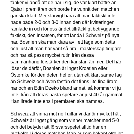
tänker vi ändå att de har i sig, de var klart bättre än
Qatar i premiären och borde ha vunnit den matchen
ganska klart. Mer slarvigt bara att man faktiskt inte
hade både 2-0 och 3-0 innan den där kvitteringen
ramlade in och för oss är det tillräckligt betryggande
faktiskt, den insatsen, för att landa i Schweiz på nytt
här. Bosnien ska man klara av i ett läge som detta
och just att man har varit så bra i mästerskap tidigare
och har så pass mycket rutin från dessa
sammanhang förstärker den känslan än mer. Det här
löser de därför, Bosnien är inget Kroatien eller
Österrike för den delen heller, utan ett klart sämre lag
än Schweiz och även fastän det finns lite fina lirare
här och en Edin Dzeko bland annat, så kommer vi ju
inte ifrån att deras bästa spelare är just 40 år gammal.
Han lirade inte ens i premiären ska nämnas.
Schweiz att vinna mot noll gillar vi därför mycket här,
Schweiz är inget gäng som vinner matcher med 5-0
och det betyder att försvarsspelet alltid har en
nyckelroll i deras matcher. Man är som bekant otroligt