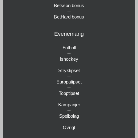
Betsson bonus
BetHard bonus
Evenemang
Fotboll
Ishockey
Stryktipset
Europatipset
Topptipset
Kampanjer
Spelbolag
Övrigt