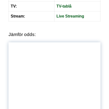
TV:
TV-tablå
Stream:
Live
S
treaming
Jämför odds: