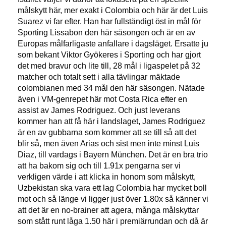
målskytt här, mer exakt i Colombia och här är det Luis
Suarez vi far efter. Han har fullständigt öst in mål för
Sporting Lissabon den här säsongen och är en av
Europas målfarligaste anfallare i dagsläget. Ersatte ju
som bekant Viktor Gyökeres i Sporting och har gjort
det med bravur och lite till, 28 mål i ligaspelet på 32
matcher och totalt sett i alla tävlingar mäktade
colombianen med 34 mål den här säsongen. Nätade
även i VM-genrepet här mot Costa Rica efter en
assist av James Rodriguez. Och just leverans
kommer han att få här i landslaget, James Rodriguez
är en av gubbarna som kommer att se till så att det
blir så, men även Arias och sist men inte minst Luis
Diaz, till vardags i Bayern München. Det är en bra trio
att ha bakom sig och till 1.91x pengarna ser vi
verkligen värde i att klicka in honom som målskytt,
Uzbekistan ska vara ett lag Colombia har mycket boll
mot och så länge vi ligger just över 1.80x så känner vi
att det är en no-brainer att agera, många målskyttar
som stått runt låga 1.50 här i premiärrundan och då är