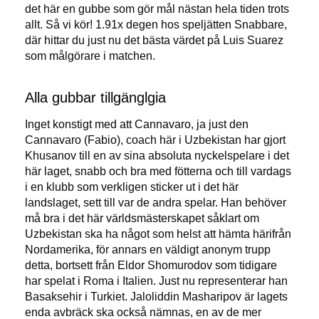
det här en gubbe som gör mål nästan hela tiden trots
allt. Så vi kör! 1.91x degen hos speljätten Snabbare,
där hittar du just nu det bästa värdet på Luis Suarez
som målgörare i matchen.
Alla gubbar tillgänglgia
Inget konstigt med att Cannavaro, ja just den
Cannavaro (Fabio), coach här i Uzbekistan har gjort
Khusanov till en av sina absoluta nyckelspelare i det
här laget, snabb och bra med fötterna och till vardags
i en klubb som verkligen sticker ut i det här
landslaget, sett till var de andra spelar. Han behöver
må bra i det här världsmästerskapet såklart om
Uzbekistan ska ha något som helst att hämta härifrån
Nordamerika, för annars en väldigt anonym trupp
detta, bortsett från Eldor Shomurodov som tidigare
har spelat i Roma i Italien. Just nu representerar han
Basaksehir i Turkiet. Jaloliddin Masharipov är lagets
enda avbräck ska också nämnas, en av de mer