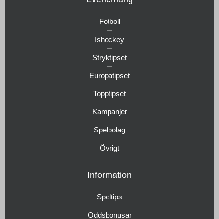
Fotboll
Ishockey
Stryktipset
Europatipset
Topptipset
Kampanjer
Spelbolag
Övrigt
Information
Speltips
Oddsbonusar