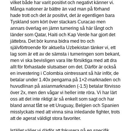
vilket både har varit positivt och negativt känner vi.
Många nationer är bättre än vad man på förhand
hade trott och det är positivt, det är egentligen bara
Tyskland som kört över stackars Curacao men
annars överlag en jämn turnering så här långt och
länder som Qatar, Haiti och Kap Verde har gjort det
jättebra. Det bör kunna bidra med tro och
självförtroende för aktuella Uzbekistan tänker vi, ett
lag som är ett av de sämsta i turneringen som bekant,
men vi ska bevisligen vara lite försiktiga med att dra
allt för förhastade slutsatser om det. Därför är också
en investering i Colombia ointressant så här inför, de
betalar under 1.40x pengarna på 1×2-marknaden och
huvudlinan på asianmarknaden (-1.5) betalar förvisso
över 2x, men den vågar vi heller inte röra. Vi har lärt
oss att det inte riktigt är så enkelt som sagt och har
bland annat fått se ett Uruguay, Belgien och Spanien
misslyckats med att vinna sina inledande fighter, trots
att de agerat väldigt stora favoriter.
Istället väljer vi därför att fokusera på en specifik